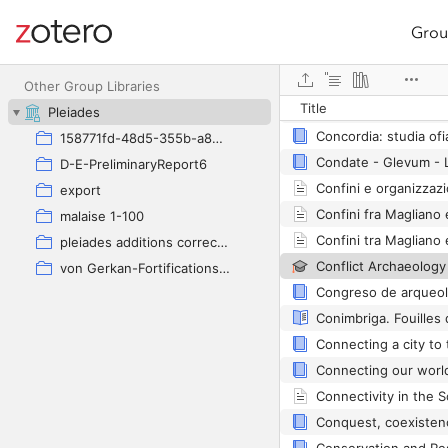
Grou
Site navigation
Web library
Conceptualising early
Other Group Libraries
Title
Pleiades
158771fd-48d5-355b-a887-59923900a426
Condate - Glevum - L
D-E-PreliminaryReport6
export
malaise 1-100
pleiades additions corrected
von Gerkan-Fortifications(Dura)
Connecting our worl