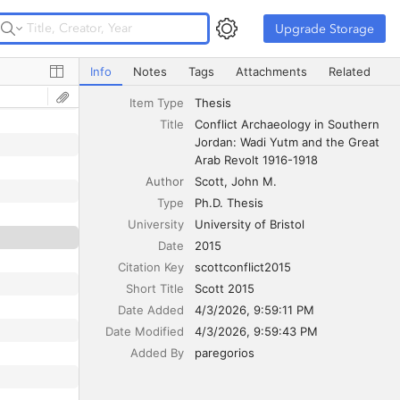
Upgrade Storage
Upgrade Storage
Conflict Archaeology in Southern Jordan: Wadi Yutm and 
Info
Notes
Tags
Attachments
Related
Item Type
Thesis
Title
Conflict Archaeology in Southern 
Jordan: Wadi Yutm and the Great 
Arab Revolt 1916-1918
Author
Scott
John M.
Type
Ph.D. Thesis
University
University of Bristol
Date
2015
Citation Key
scottconflict2015
Short Title
Scott 2015
Date Added
4/3/2026, 9:59:11 PM
Date Modified
4/3/2026, 9:59:43 PM
Added By
paregorios