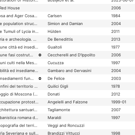
Conservation and Restoration of Historic Mortars and Masonry Structures: HMC 2022
Bosiljkov et al.
2023-06-07
 Red House
2006
Considerations on Cosa and Ager Cosanus
Carlsen
1984
Considerations on the population structure of Roman Alburnus Maior from the perspective of burial rite and ritual
Simion and Damian
2004
Considerations on the Tumuli of Lycia in the Pre-Classical Period
Hülden
2011
Considerazioni di storia e archeologia. V: I Quaderni Monte Vairano: l'edificio B e la cisterna
De Benedittis
2013
Considerazioni su alcune città ed insediamenti del Lazio in età protostorica ed arcaica
Guaitoli
1977
Considerazioni su alcune fasi costruttive di Porta Appia
⛔
Ceccherelli and D'Ippolito
2006
Considerazioni su alcuni culti nella Messarà di epoca storica e sui rapporti territoriali fra Festòs e Gortina
Cucuzza
1997
Considerazioni su viabilità ed insediamenti in età romana da Luni a Genova
Gambaro and Gervasini
2004
Considerazioni sugli insediamenti funerari tardoantichi della via Latina (I-II miglio)
⛔
De Felice
2003
Considerazioni sui confini del territorio di Roma primitiva
Quilici Gigli
1978
Considerazioni sul Poggio di Moscona (Roselle)
Donati
2012
Considerazioni sull'occupazione protostorica nell'area sud-occidentale del Palatino
Angelelli and Falzone
1999-01
Considerazioni sull’architettura santuariale di età tardo-repubblicana tra Campania e Sannio
Tagliamonte
2007
Considerazioni sull’urbanistica romana di Amelia
Maraldi
1997
Considerazioni sulla topografia del territorio di Russi in epoca romana
Veggi and Roncuzzi
Considerazioni sulla Via Severiana e sulla Tabula Peutingeriana
Brandizzi Vittucci
1998