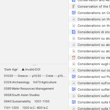
Conservation of the
'Dark Age'
⚠️ Invalid DOI
01030 -- Greece -- p1030 -- Crete -- p1030 -- Knossos -- 11030 -- palaces -- Minoan -- 10420
0324:Archaeology
0473:Agriculture
0595:Water Resources Management
0638:South Asian Studies
0640:Sustainability
1001-1100
1101-1200
1200 b.C.-800 b.C