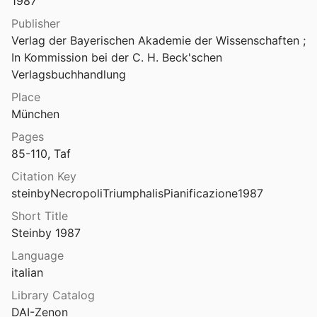
1987
La necropoli delle Pianacce nel Museo civico archeologico di Sarteano
Publisher
2
Verlag der Bayerischen Akademie der Wissenschaften ; 
In Kommission bei der C. H. Beck'schen 
 di Ameglia
Verlagsbuchhandlung
81
Place
di Bitia-I
München
Bartoloni and Istituto per la civiltà fenicia e punica (Italy)
1996
Pages
La necropoli di Campovalano: tombe orientalizzanti e arcaiche, I
85-110, Taf
Treré et al.
2003
Citation Key
La necropoli di Capestrano, scavi d'Ercole 2003-2009 1. 1.
steinbyNecropoliTriumphalisPianificazione1987
l.
2018
Short Title
 di Capestrano. Nota preliminare
Steinby 1987
 Rosario
1982
Language
italian
La necropoli di Cassibile: Scavi Paolo Orsi 1897 e 1923
Library Catalog
DAI-Zenon