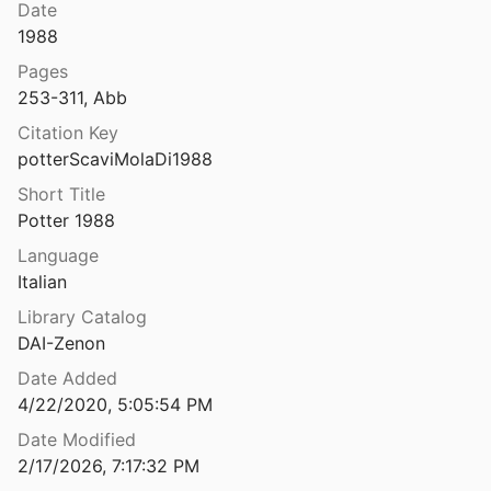
Date
gio Sommavilla
1988
Pages
Scavi a Ponte Galeria: nuove acquisizioni sull’acquedotto di Porto e sulla topografia del territorio portuense
253-311, Abb
995
Citation Key
o Macchiagrande
potterScaviMolaDi1988
017
Short Title
Potter 1988
ino
Language
Italian
rme di Tito
Library Catalog
1990
DAI-Zenon
logici a Monte Alburchia
Date Added
4/22/2020, 5:05:54 PM
Scavi archeologici della famiglia Lancellotti sul versante nord del Tuscolo
Date Modified
6
2/17/2026, 7:17:32 PM