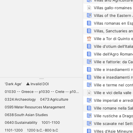
Villas and Agriculture
Villas gallo-romaine
Villas romanas en Es
Ville dell'Agro Roman
'Dark Age'
⚠️ Invalid DOI
01030 -- Greece -- p1030 -- Crete -- p1030 -- Knossos -- 11030 -- palaces -- Minoan -- 10420
0324:Archaeology
0473:Agriculture
0595:Water Resources Management
0638:South Asian Studies
Ville rustiche a Drago
0640:Sustainability
1001-1100
1101-1200
1200 b.C.-800 b.C