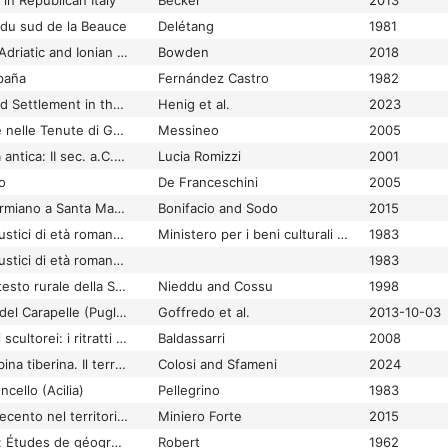
 in Republican Italy
Becker
2013
s du sud de la Beauce
Delétang
1981
Villas of the Eastern Adriatic and Ionian Coastlands
Bowden
2018
paña
Fernández Castro
1982
Villas, Sanctuaries and Settlement in the Romano-British Countryside
Henig et al.
2023
Ville a Tor di Quinto e nelle Tenute di Grottarossa e Acquatraversa
Messineo
2005
Ville d'otium dell'Italia antica: II sec. a.C. - I sec. d.C.
Lucia Romizzi
2001
o
De Franceschini
2005
Ville e fattorie: da Carmiano a Santa Maria la Carità
Bonifacio and Sodo
2015
Ville e insediamenti rustici di età romana in Umbria
Ministero per i beni culturali e ambientali, Soprintendenza archeologica per l'Umbria
1983
Ville e insediamenti rustici di età romana in Umbria.
1983
Ville e terme nel contesto rurale della Sardegna romana
Nieddu and Cossu
1998
Ville e vici della valle del Carapelle (Puglia settentrionale)
Goffredo et al.
2013-10-03
Ville imperiali e arredi scultorei: i ritratti dalla villa degli Antonini nell'ager Lanuvinus
Baldassarri
2008
Ville romane nella Sabina tiberina. Il territorio di Forum Novum
Colosi and Sfameni
2024
ncello (Acilia)
Pellegrino
1983
Ville scavate nel Settecento nel territorio di Stabiae
Miniero Forte
2015
Villes d'Asie Mineure: Études de géographie ancienne
Robert
1962