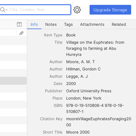
Upgrade Storage
Upgrade Storage
Village on the Euphrates: from foraging to farming at Ab
Info
Notes
Tags
Attachments
Related
Item Type
Book
Title
Village on the Euphrates: from 
foraging to farming at Abu 
Hureyra
Author
Moore
A. M. T
Author
Hillman
Gordon C
Author
Legge
A. J
Date
2000
Publisher
Oxford University Press
Place
London; New York
ISBN
978-0-19-510806-4 978-0-19-
510807-1
Citation Key
mooreVillageEuphratesForaging20
00
Short Title
Moore 2000