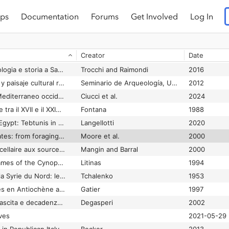
ps
Documentation
Forums
Get Involved
Log In
 coins
Engström and Hedlund
2006
 pottery finds
Hayes
2006
Creator
Date
Villa Speciosa: censimento archeologico del territorio
Sanna et al.
1984
Villa Vicus via: archeologia e storia a San Pietro in Casale: catalogo della mostra, San Pietro in Casale (BO), 1 ottobre 2016-31 gennaio 2017
Trocchi and Raimondi
2016
Villae Baeticae: Villas y paisaje cultural romano de la Bética
Seminario de Arqueología, Universidad Pablo de Olavide
2012
Villae maritimae del Mediterraneo occidentale : Nascita, diffusione e trasformazione di un modello architettonico
Ciucci et al.
2024
Villae rusticae romane tra il XVII e il XXIV miglio della Via Cassia
Fontana
1988
Village life in Roman Egypt: Tebtunis in the First Century AD
Langellotti
2020
Village on the Euphrates: from foraging to farming at Abu Hureyra
Moore et al.
2000
Village, forges et parcellaire aux sources de la Seine: l'agglomération antique de Blessey-Salmaise (Côte-d'Or)
Mangin and Barral
2000
Villages and place-names of the Cynopolite nome
Litinas
1994
Villages antiques de la Syrie du Nord: le massif du Bélus à l'époque romaine
Tchalenko
1953
Villages et sanctuaires en Antiochène autour de Qalaat Kalota
Gatier
1997
Villanova di Ostuni: nascita e decadenza di un abitato angioino
Degasperi
2002
ives
2021-05-29