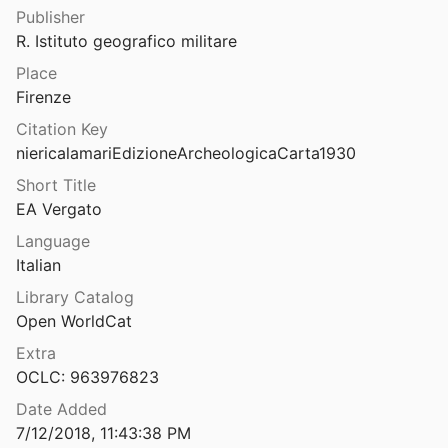
Publisher
Edizione archeologica della Carta d’Italia al 100.000, Foglio 87 Bologna
R. Istituto geografico militare
 Negrioli
1938
Place
heologica della Carta d’Italia al 100000
Firenze
949
Citation Key
heologica della Carta d’Italia al 100000
niericalamariEdizioneArcheologicaCarta1930
ccazzi
1962
Short Title
heologica della Carta d’Italia al 100000
EA Vergato
4
Language
Italian
heologica della Carta d’Italia al 100000
932
Library Catalog
Open WorldCat
heologica della Carta d’Italia al 100000
59
Extra
OCLC: 963976823
heologica della Carta d’Italia al 100000
Date Added
7/12/2018, 11:43:38 PM