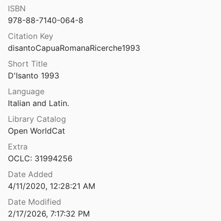
ISBN
Caput Africae: la storia, lo scavo, l'ambiente. I: Indagini archeologiche a Piazza Celimontana (1984-1988)
978-88-7140-064-8
Italia
1993
Citation Key
e l’histoire d’Emèse
disantoCapuaRomanaRicerche1993
Short Title
Caratteri degli insediamenti del Latium Vetus settentrionale
D'Isanto 1993
012
Language
Caratteri della navigazione nell'area benacense in età romana
Italian and Latin.
⛔
Library Catalog
Open WorldCat
Caratteristiche e problemi della viabilità nel settore meridionale del territorio di Mediolanum
Extra
OCLC: 31994256
Caravanserai middens on desert roads: a new perspective on the Nabataean–Roman trade network across the Negev
2022
Date Added
4/11/2020, 12:28:21 AM
Carbonates from the ancient world's longest aqueduct: A testament of Byzantine water management
Date Modified
et al.
2/17/2026, 7:17:32 PM