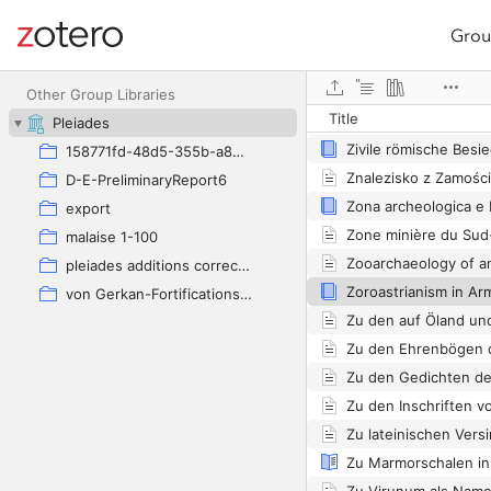
Grou
Site navigation
Ziegel aus Vindobon
Web library
Other Group Libraries
Title
Pleiades
Zivile römische Besi
158771fd-48d5-355b-a887-59923900a426
Znalezisko z Zamościa
D-E-PreliminaryReport6
export
Zone minière du Sud-
malaise 1-100
pleiades additions corrected
Zoroastrianism in Ar
von Gerkan-Fortifications(Dura)
Zu Marmorschalen i