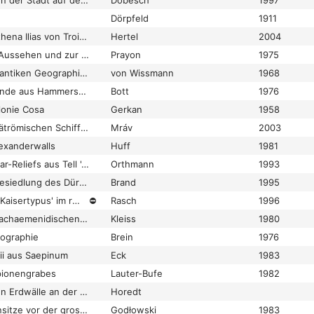
Zu Virunum als Namen der Stadt auf dem Magdalensberg und zu einer Sage der kontinentalen Kelten
Dobesch
1997
Dörpfeld
1911
Zum Heiligtum der Athena Ilias von Troia IX und zur frühhellenistischen Stadtanlage von Ilion
Hertel
2004
Zum ursprünglichen Aussehen und zur Deutung des Kulturraumes in der Tomba delle Cinque Sedie bei Cerveteri
Prayon
1975
Zur Archäologie und antiken Geographie von Südarabien: Hadramaut, Qataban und das ‘Aden-Gebiet in der Antike. Istanbul, Nederlands Historisch-Archaeologisch Instituut in het Nabije Oosten
von Wissmann
1968
Zur Datierung der Funde aus Hammersdorf (Ostpreussen)
Bott
1976
lonie Cosa
Gerkan
1958
Zur Datierung der spätrömischen Schiffsländen an der Grenze der Provinz Valeria Ripensis
Mráv
2003
exanderwalls
Huff
1981
Zur Datierung des Ištar-Reliefs aus Tell 'Ain Dara
Orthmann
1993
Zur eisenzeitlichen Besiedlung des Dürrnberges bei Hallein
Brand
1995
Zur Entstehung des 'Kaisertypus' im römischen Thermenbau
⛔
Rasch
1996
Zur Entwicklung der achaemenidischen Palastarchitektur
Kleiss
1980
ographie
Brein
1976
tii aus Saepinum
Eck
1983
pionengrabes
Lauter-Bufe
1982
Zur Frage der grossen Erdwälle an der mittleren und unteren Donau
Horedt
Zur Frage der Slawensitze vor der grossen Slawenwanderung im 6. Jahrhundert
Godłowski
1983