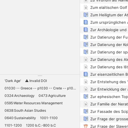
Zum elaïtischen Golf
Zur Datierung der Ko
Zur Datierung des Al
'Dark Age'
⚠️ Invalid DOI
01030 -- Greece -- p1030 -- Crete -- p1030 -- Knossos -- 11030 -- palaces -- Minoan -- 10420
0324:Archaeology
0473:Agriculture
Zur ephesischen Top
0595:Water Resources Management
Zur Familie der Nera
0638:South Asian Studies
Zur Fassade des Sci
0640:Sustainability
1001-1100
1101-1200
1200 b.C.-800 b.C