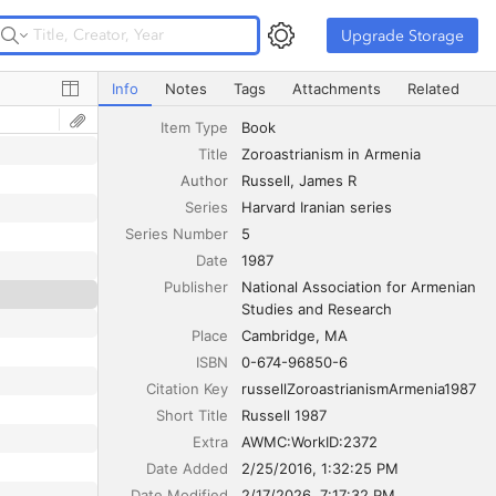
Upgrade Storage
Upgrade Storage
Zoroastrianism in Armenia
Info
Notes
Tags
Attachments
Related
Item Type
Book
Title
Zoroastrianism in Armenia
Author
Russell
James R
Series
Harvard Iranian series
Series Number
5
Date
1987
Publisher
National Association for Armenian 
Studies and Research
Place
Cambridge, MA
ISBN
0-674-96850-6
Citation Key
russellZoroastrianismArmenia1987
Short Title
Russell 1987
Extra
AWMC:WorkID:2372
Date Added
2/25/2016, 1:32:25 PM
Date Modified
2/17/2026, 7:17:32 PM