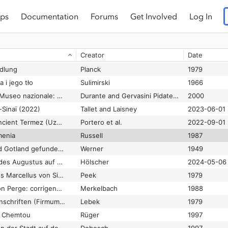
ps
Documentation
Forums
Get Involved
Log In
a
Neumann
1973
Zindan Magarası ve Çevresinin Jeolojik-Arkeolojik Özellikleri
Bozcu
2009-04-09
Creator
Date
Zippalanda: ein Kultzentrum im hethitischen Kleinasien
Popko
1994
edlung
Planck
1979
 i jego tło
Sulimirski
1966
Zona archeologica e Museo nazionale: Luni
Durante and Gervasini Pidatella
2000
Sinaï (2022)
Tallet and Laisney
2023-06-01
Zooarchaeology of ancient Termez (Uzbekistan): From the Greco-Bactrian period to Islamic times
Portero et al.
2022-09-01
menia
Russell
1987
Zu den auf Öland und Gotland gefundenen byzantinischen Goldmünzen
Werner
1949
Zu den Ehrenbögen des Augustus auf dem Forum Romanum
Hölscher
2024-05-06
Zu den Gedichten des Marcellus von Side auf Regilla und das Triopion des Herodes Atticus
Peek
1979
Zu den Inschriften von Perge: corrigendum und addendum
Merkelbach
1988
Zu lateinischen Versinschriften (Firmum Picenum, Rom, Collatia)
Lebek
1979
n Chemtou
Rüger
1997