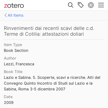
3
Site navigation
Rimske ceste između Jadera, Burnuma i Salone / Roman roads between Iader, Burnum and Salona
All Items
3
Web library
 v Sloveniji / Roman roads in Slovenia
Libraries
All Items
Rinvenimenti dai recenti scavi delle c.d.
Terme di Cotilia: attestazioni doliari
es
158771fd-48d5-355b-a887-59923900a426
ukti na podrucji sjeverne Dalmacije
Item Type
82
D-E-PreliminaryReport6
Book Section
Rimski put Risinium-Salthua / La voie romaine Risinium-Salthua
export
Author
ikan
1972
Lezzi, Francesca
malaise 1-100
Rimski put u Djerdapu / La voie romaine dans les Portes de Fer
Book Title
86
Lazio e Sabina. 5. Scoperte, scavi e ricerche. Atti del 
pleiades additions corrected
Convegno Quinto Incontro di Studi sul Lazio e la 
Rinvenimenti archeologici di età romana nel territorio di Jesolo
von Gerkan-Fortifications(Dura)
Sabina, Roma 3-5 dicembre 2007
1985
Date
Rinvenimenti dai recenti scavi delle c.d. Terme di Cotilia: attestazioni doliari
2009