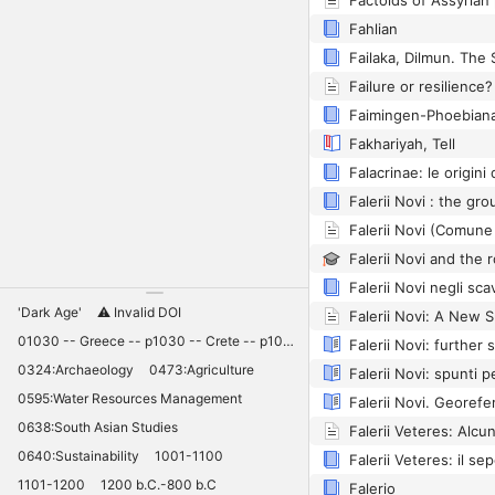
Fahlian
Faimingen-Phoebian
Fakhariyah, Tell
Falacrinae: le origini
'Dark Age'
⚠️ Invalid DOI
01030 -- Greece -- p1030 -- Crete -- p1030 -- Knossos -- 11030 -- palaces -- Minoan -- 10420
0324:Archaeology
0473:Agriculture
0595:Water Resources Management
0638:South Asian Studies
0640:Sustainability
1001-1100
1101-1200
1200 b.C.-800 b.C
Falerio