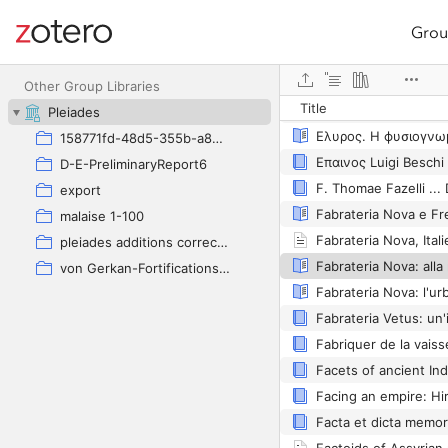
Grou
Site navigation
Web library
Other Group Libraries
Title
Pleiades
158771fd-48d5-355b-a887-59923900a426
Eπαινος Luigi Beschi
D-E-PreliminaryReport6
export
malaise 1-100
pleiades additions corrected
von Gerkan-Fortifications(Dura)
Facta et dicta memora