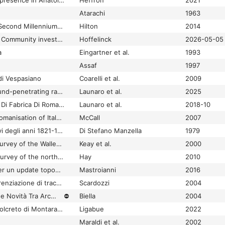
Factoids of Assyrian presence in Anatolia: towards a historiography of archaeological interpretation at Kültepe-Kaneš
Heffron
2021
Atarachi
1963
Failaka, Dilmun. The Second Millennium Settlements Volume 4
Hilton
2014
Failure or resilience? Community investments at ancient Roman Veii (central Italy)
Hoffelinck
2026-05-05
a
Eingartner et al.
1993
Assaf
1997
 di Vespasiano
Coarelli et al.
2009
Falerii Novi : the ground-penetrating radar survey of the Roman town | WorldCat.org
Launaro et al.
2025
Falerii Novi (Comune Di Fabrica Di Roma, Provincia Di Viterbo, Regione Lazio)
Launaro et al.
2018-10
Falerii Novi and the romanisation of Italy during the mid-Republic
McCall
2007
Falerii Novi negli scavi degli anni 1821-1830: con un catalogo degli oggetti scoperti, un'appendice di documenti inediti e una pianta topografica
Di Stefano Manzella
1979
Falerii Novi: A New Survey of the Walled Area
Keay et al.
2000
Falerii Novi: further survey of the northern extramural area
Hay
2010
Falerii Novi: spunti per un update topografico vettorializzato della città romana. Nuovi dati dall'area meridionale urbana ed extraurbana
Mastroianni
2016
Falerii Novi. Georeferenziazione di tracce aerofotografiche relative all'area extraurbana settentrionale
Scardozzi
2004
Falerii Veteres: Alcune Novità Tra Archeologia E Archivistica
⛔
Biella
2004
Falerii Veteres: il sepolcreto di Montarano: scavi, materiali e contesti
Ligabue
2022
Maraldi et al.
2002