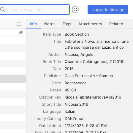
Upgrade Storage
Upgrade Storage
Fabrateria Nova: alla ricerca di una città scomparsa del La
Info
Notes
Tags
Attachments
Related
Item Type
Book Section
Title
Fabrateria Nova: alla ricerca di una 
città scomparsa del Lazio antico
Author
Nicosia
Angelo
Book Title
Quaderni Coldragonesi, 7 (2016)
Date
2016
Publisher
Casa Editrice Arte Stampa
Place
Roccasecca
Pages
49-60
Citation Key
nicosiaFabrateriaNovaAlla2016
Short Title
Nicosia 2016
Language
Italian
Library Catalog
DAI-Zenon
Date Added
1/24/2025, 9:28:41 PM
Date Modified
2/17/2026, 7:17:32 PM