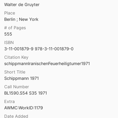
Walter de Gruyter
Die Italischen Bürgercolonien von Sulla bis Vespasian
1883
⛔
Place
Berlin ; New York
 katakombe der Villa Torlonia in Rom
# of Pages
ietzmann
1930
555
Die Kaiserthermen in Trier Zerstörung, Konservierung u. Restaurierung
ISBN
85
3-11-001879-9 978-3-11-001879-0
itliche Statuenausstattung des Metroon
Citation Key
schippmannIranischenFeuerheiligtumer1971
itlichen Inschriften Lykaoniens
Short Title
scher
1992
Schippmann 1971
Die kaiserzeitlichen Nekropolen von Karthago: Archäologische Untersuchungen zu den Grabmonumenten und -objekten Karthagos ab der zweiten Hälfte des 1. Jahrhunderts v. Chr. bis in das frühe 5. Jahrhundert n. Chr.
Call Number
2022
BL1590.S54 S35 1971
Extra
Die Kastelle I und II von Arae Flaviae/Rottweil und die römische Okkupation des oberen Neckargebietes
AWMC:WorkID:1179
3
Date Added