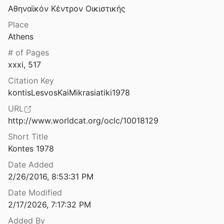
Αθηναϊκόν Κέντρον Οικιστικής
Μακεδονικός τάφος στὸ Σολήvα Χαλκιδικής / Macedonian tomb at Solenas in Chalcidice
989
Place
Athens
δι 1990
# of Pages
ou
1990
xxxi, 517
Μεσαιωνικὰ μνεμεῖα ’Αττικῆς, Φωκίδος και Μαγνησίας
Citation Key
s
1956
kontisLesvosKaiMikrasiatiki1978
Μεσοελλαδικός - Υστεροελλαδικός οικισμός βιοτενχών στην Καλλονή της Τροιζηνίας
URL
iannopoulou
2021
http://www.worldcat.org/oclc/10018129
ΜΕΤΟΝΟΜΑΣΙΕΣ – Μετονομασίες Οικισμών της Ελλάδας
Short Title
Kontes 1978
Μετονομασίες των οικισμών της Ελλάδας, 19ος-21oς αιώνας
Date Added
Ινστιτούτο Ιστορικών Ερευνών / Εθνικό Ίδρυμα Ερευνών
2/26/2016, 8:53:31 PM
Date Modified
ρόπολης
2/17/2026, 7:17:32 PM
Added By