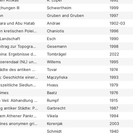
en Attikas
R. Löper
1892
chungen III
Schwertheim
1999
on
Gruben and Gruben
1997
ara und Abu Hatab
Andrae
1902-03
Die Verträge zwischen kretischen Poleis in der hellenistischen Zeit
Chaniotis
1996
 Landschaft
Esch
1990
Die vici Luccei. Ein Beitrag zur Topographie von Rom.
Gesemann
1998
Die Villa Metro Anagnina: Ergebnisse der stratigraphischen Ausgrabungen 2010 bis 2019
Tombrägel
2022
Die villa rustica von Voerendaal (NL) und die ländliche Besiedlung
Willems
1995
Die Völker und die Städte des antiken Hispanien
Tovar
1974
Die Völkerwanderung: Geschichte einer ruhelosen Epoche im 4. und 5. Jahrhundert
Mączyńska
1993
Die völkerwanderungszeitliche Siedlung Vorbasse, Mitteljütland
Hvass
1979
Limes
Baatz
1976
Die Wandmalereien in Veii: Abhandlung der Hohen Philosophischen Fakultät der Universität Leipzig zur Erlangung der Doktorwürde
Rumpf
1915
Die Wasserversorgung antiker Städte: Pergamon, Rechte/Verwaltung, Brunnen/Nymphäen, Brauelemente
Garbrecht
1987
Die Weihreliefs aus dem Athener Pankrates-Heiligtum am Ilissos: religionsgeschichtliche Bedeutung und Typologie
Vikela
1994
Die Welt-Rundreise eines anonymen griechischen Autors
Korenjak
2003
Schmidt
1940