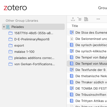
Grou
Site navigation
Web library
Other Group Libraries
Title
Pleiades
Die Stoa des Eumene
158771fd-48d5-355b-a887-59923900a426
D-E-PreliminaryReport6
export
malaise 1-100
pleiades additions corrected
von Gerkan-Fortifications(Dura)
Die Textfunde der 9