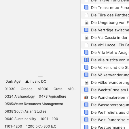
Die Trittyen und Dem
Die Troas: neue Fors
Die Türe des Panthe
Die Umgebung von F
Die Via Cassia in der
'Dark Age'
⚠️ Invalid DOI
01030 -- Greece -- p1030 -- Crete -- p1030 -- Knossos -- 11030 -- palaces -- Minoan -- 10420
Die Wachttürme am 
0324:Archaeology
0473:Agriculture
0595:Water Resources Management
0638:South Asian Studies
0640:Sustainability
1001-1100
1101-1200
1200 b.C.-800 b.C
Die Westgermanen