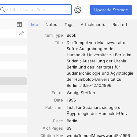
Upgrade Storage
Upgrade Storage
Die Tempel von Musawwarat es Sufra: Ausgrabungen der Hu
Info
Notes
Tags
Attachments
Related
Item Type
Book
Title
Die Tempel von Musawwarat es 
Sufra: Ausgrabungen der 
Humboldt-Universität zu Berlin im 
Sudan ; Ausstellung der Urania 
Berlin und des Institutes für 
Sudanarchäologie und Ägyptologie 
der Humboldt-Universität zu 
Berlin...16.9.-12.10.1996
Editor
Wenig
Steffen
Date
1996
Publisher
Inst. für Sudanarchäologie u. 
Ägyptologie der Humboldt-Univ
Place
Berlin
# of Pages
69
Citation Key
wenigTempelMusawwaratEs1996