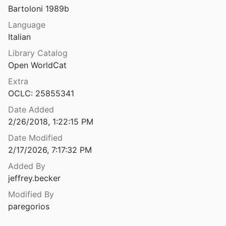
Bartoloni 1989b
cio. Aggere di anfore antoniniane
lmeida
1991
Language
Italian
di Osimo: l'impianto produttivo
Library Catalog
al.
2001
Open WorldCat
Monte Turcisi, Italien: Ein griechischer Militärstützpunkt in Ostsizilien
Extra
 Winterstein
2016
OCLC: 25855341
Montecompatri, Laghetto (Roma): ricerche di topografia
Date Added
2/26/2018, 1:22:15 PM
Montegelato: Mazzano Romano, stratigrafia storica di un sito della campagna romana
Date Modified
 al.
1998
2/17/2026, 7:17:32 PM
RDANO
Added By
zzi Paolini
1992
jeffrey.becker
Modified By
Montelupo Fiorentino (FI), frazione di Pulica. La villa romana in località Podere Virginio. Scavi 1989-1994
paregorios
orla
2018