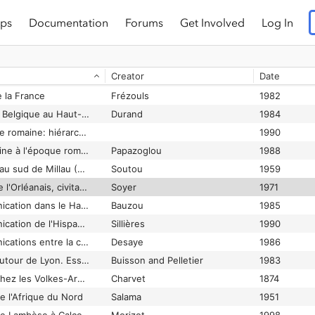
ps
Documentation
Forums
Get Involved
Log In
Les villas gallo-romaines de la Somme : aperçu préliminaire
Agache et al.
1965
Les villas hispano-romaines: inventaire et problématique archéologiques
Gorges
1979
Creator
Date
Les villas rurales dans l’Aquitaine augustéenne
Raguy
1978
e la France
Frézouls
1982
Les villes de la Gaule Belgique au Haut-Empire: actes du Colloque tenu à Saint-Riquier (Somme) les 22-23-24 octobre 1982
Durand
1984
Les Villes de Lusitanie romaine: hiérarchies et territoires: table ronde internationale du CNRS, Talence, le 8-9 décembre 1988
1990
Les villes de Macédoine à l'époque romaine
Papazoglou
1988
Les voies anciennes au sud de Millau (Aveyron)
Soutou
1959
Les voies antiques de l'Orléanais, civitas Aurelianorum
Soyer
1971
Les voies de communication dans le Hauran à l'époque romaine
Bauzou
1985
Les voies de communication de l'Hispanie méridionale
Sillières
1990
Les voies de communications entre la combe de Die et le sillon alpin dans l’antiquité et au Moyen-Age
Desaye
1986
Les voies romaines autour de Lyon. Essai de synthèse
Buisson and Pelletier
1983
Les Voies romaines chez les Volkes-Arécomiques
Charvet
1874
e l'Afrique du Nord
Salama
1951