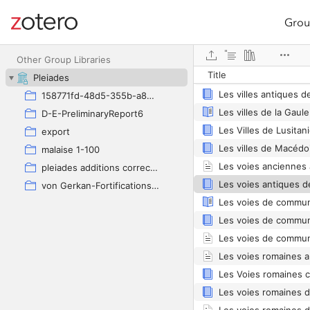
Grou
Site navigation
Web library
Other Group Libraries
Title
Pleiades
Les villes antiques d
158771fd-48d5-355b-a887-59923900a426
D-E-PreliminaryReport6
export
malaise 1-100
pleiades additions corrected
von Gerkan-Fortifications(Dura)
Les voies romaines d