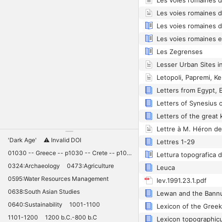
Les voies romaines de S
Les Zegrenses
Letopoli, Papremi, K
Letters of Synesius 
'Dark Age'
⚠️ Invalid DOI
Lettres 1-29
01030 -- Greece -- p1030 -- Crete -- p1030 -- Knossos -- 11030 -- palaces -- Minoan -- 10420
Lettura topografica de
0324:Archaeology
0473:Agriculture
Leuca
0595:Water Resources Management
lev.1991.23.1.pdf
0638:South Asian Studies
0640:Sustainability
1001-1100
1101-1200
1200 b.C.-800 b.C
Lexicon topographic