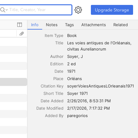
Upgrade Storage
Upgrade Storage
Les voies antiques de l'Orléanais, civitas Aurelianorum
Info
Notes
Tags
Attachments
Related
Item Type
Book
Title
Les voies antiques de l'Orléanais, 
civitas Aurelianorum
Author
Soyer
J
Edition
2 ed
Date
1971
Place
Orléans
Citation Key
soyerVoiesAntiquesLOrleanais1971
Short Title
Soyer 1971
Date Added
2/26/2016, 8:53:31 PM
Date Modified
2/17/2026, 7:17:32 PM
Added By
paregorios