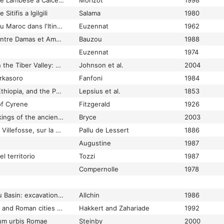
Les voies romaines de Lambèse à Calceus Herculis (El Kantara, Algérie). [Note de synthèse]
Morizot
1998
itifis a Igilgili
Salama
1980
Les voies romaines du Maroc dans l'Itinéraire Antonin
Euzennat
1962
Les voies romaines entre Damas et Amman
Bauzou
1988
Euzennat
1974
Lesser Urban Sites in the Tiber Valley: Baccanae, Forum Cassii and Castellum Amerinum
Johnson et al.
2004
erkasoro
Fanfoni
1984
Letters from Egypt, Ethiopia, and the Peninsula of Sinai
Lepsius et al.
1853
of Cyrene
Fitzgerald
1926
Letters of the great kings of the ancient Near East: the royal correspondence of the late Bronze Age
Bryce
2003
Lettre à M. Héron de Villefosse, sur la position de Rusuccurium
Pallu de Lessert
1886
Augustine
1987
l territorio
Tozzi
1987
Compernolle
1978
Lewan and the Bannu Basin: excavation and survey of sites and environments in North West Pakistan
Allchin
1986
Lexicon of the Greek and Roman cities and place names in antiquity, ca. 1500 B.C. - ca. A.D. 500
Hakkert and Zahariade
1992
um urbis Romae
Steinby
2000