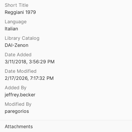
Short Title
Fregellae
Reggiani 1979
04
Language
eniane a Roma
Italian
996
Library Catalog
Le Terme Pubbliche nell’Italia Romana (II secolo a.C. – fine IV d.C.)
DAI-Zenon
Date Added
LE TERME ROMANE DI FERENTO: DALL’ARCHEOLOGIA ALLA DOCUMENTAZIONE SUI RESTAURI MODERNI
3/11/2018, 3:56:29 PM
16
⛔
Date Modified
2/17/2026, 7:17:32 PM
 la più antica civiltà padana
 et al.
1997
Added By
jeffrey.becker
Le terrecotte architettoniche di Elea-Velia dall'età arcaica all'età ellenistica
razzulla
1994
Modified By
paregorios
Le terrecotte di Tell Deinit = aṭ-Ṭīn al-mušwī fī Till Dainīt
Attachments