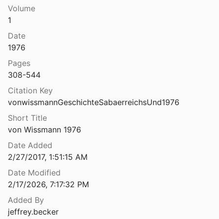
Volume
Die Geschichte des Altertums im Spiegel der sowjetischen Forschung
1
Frolov
1980
Date
Die Glasperlen des 8. und 7. Jhs. v. Chr. aus Verucchio (Emilia-Romagna, Italien).: Die monochromen Perlen und Augenperlen
1976
Pages
gwerke im römischen Dazien
308-544
7
Citation Key
Die Goten: von den Anfängen bis zur Mitte des sechsten Jahrhunderts: Entwurf einer historischen Ethnographie
vonwissmannGeschichteSabaerreichsUnd1976
90
Short Title
von Wissmann 1976
Die Grabanlage des Monthemhet (TT 34) I: der Weg zur Sargkammer (R 44.1 bis R 53)
2021
Date Added
2/27/2017, 1:51:15 AM
e von Sirrin (Osroëne)
1995
Date Modified
2/17/2026, 7:17:32 PM
Die Grenzen der römischen Provinz Thracia bis zur Gründung des aurelianischen Dakien
Added By
jeffrey.becker