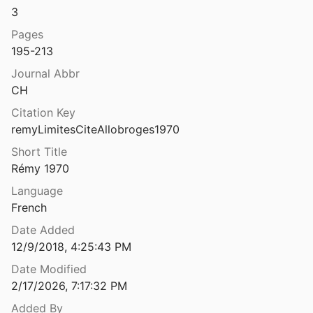
3
e la civitas des Silvanectes
Pages
195-213
 de l'ouest
Journal Abbr
CH
Les magistrats des cités du Latium et de la Campanie des Gracques à Auguste : problèmes de nomenclature
Citation Key
ervasoni
1991
⛔
remyLimitesCiteAllobroges1970
 nobles de Caesarea de Maurétanie
Short Title
2
Rémy 1970
Les marges arides de la Syrie du Nord: résultats préliminaires d’une prospection géoarchéologique
Language
French
x calcaires dans l’art funéraire à Lyon
Date Added
az
1990
12/9/2018, 4:25:43 PM
Date Modified
s ardéchois d’Antonin le Pieux
2/17/2026, 7:17:32 PM
ebuffat
1992
Added By