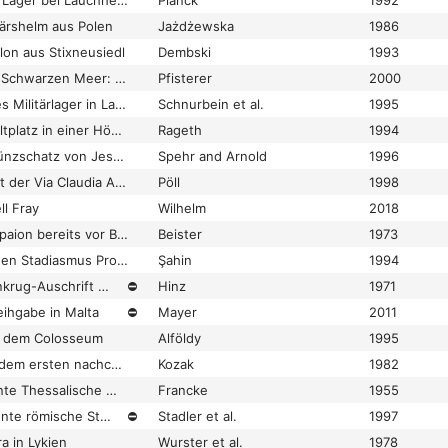
Ein neues römisches Lager bei Lauchheim, Ostalbkreis
Planck
1992
närshelm aus Polen
Jażdżewska
1986
lon aus Stixneusiedl
Dembski
1993
Ein Silberschatz vom Schwarzen Meer: Beobachtungen zum Geldumlauf im Achaimenidenreich
Pfisterer
2000
Ein spätaugusteisches Militärlager in Lahnau-Waldgirmes (Hessen)
Schnurbein et al.
1995
Ein spätrömischer Kultplatz in einer Höhle bei Zillis GR
Rageth
1994
Ein spätrömischer Münzschatz von Jesau bei Kamenz
Spehr and Arnold
1996
Ein Streckenabschnitt der Via Claudia Augusta in Nordtirol: Die Grabungen am Prügelweg Lermoos/Bez. Reutte 1992-1995
Pöll
1998
ll Fray
Wilhelm
2018
Ein thebanisches Tropaion bereits vor Beginn der Schlacht bei Leuktra. Zur Interpretation von IG VII 2462 und Paus. 4, 32, 5
Beister
1973
Ein Vorbericht über den Stadiasmus Provinciae Lyciae in Patara
Şahin
1994
Eine altelamische Tonkrug-Auschrift vom Rande der Lut
⛔
Hinz
1971
ihgabe in Malta
⛔
Mayer
2011
us dem Colosseum
Alföldy
1995
Eine Bestattung aus dem ersten nachchristlichen Jahrhundert am Oberlauf des Dnjestr
Kozak
1982
Eine bisher unbekannte Thessalische Münze aus Argura
Francke
1955
Eine bislang unbekannte römische Strassenstation in Oberdrauburg, Kärnten. Vorbericht. [Illustr.]
⛔
Stadler et al.
1997
a in Lykien
Wurster et al.
1978