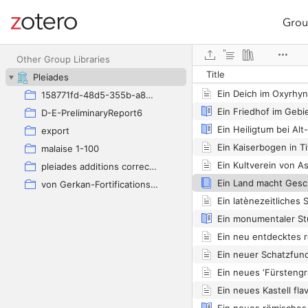
Grou
Site navigation
Web library
Other Group Libraries
Title
Pleiades
Ein Deich im Oxyrhyn
158771fd-48d5-355b-a887-59923900a426
D-E-PreliminaryReport6
Ein Heiligtum bei Alt
export
Ein Kaiserbogen in Ti
malaise 1-100
pleiades additions corrected
von Gerkan-Fortifications(Dura)
Ein neues ‘Fürsteng