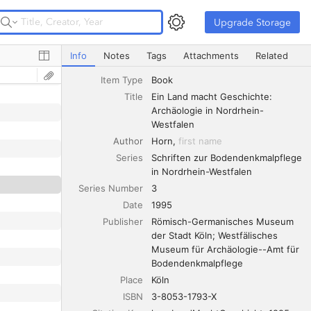
Upgrade Storage
Upgrade Storage
Ein Land macht Geschichte: Archäologie in Nordrhein-We
Info
Notes
Tags
Attachments
Related
Item Type
Book
Title
Ein Land macht Geschichte: 
Archäologie in Nordrhein-
Westfalen
Author
Horn
first name
Series
Schriften zur Bodendenkmalpflege 
in Nordrhein-Westfalen
Series Number
3
Date
1995
Publisher
Römisch-Germanisches Museum 
der Stadt Köln; Westfälisches 
Museum für Archäologie--Amt für 
Bodendenkmalpflege
Place
Köln
ISBN
3-8053-1793-X