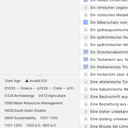
Ein römischer Legio
Ein römisches Medail
Ein Testament aus Te
'Dark Age'
⚠️ Invalid DOI
01030 -- Greece -- p1030 -- Crete -- p1030 -- Knossos -- 11030 -- palaces -- Minoan -- 10420
Eine babylonische We
0324:Archaeology
0473:Agriculture
Eine Bauinschrift a
0595:Water Resources Management
0638:South Asian Studies
0640:Sustainability
1001-1100
1101-1200
1200 b.C.-800 b.C
Eine Brücke bei Limyr