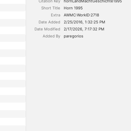
Citation Key
hornLandMachtGeschichte1995
Short Title
Horn 1995
Extra
AWMC:WorkID:2718
Date Added
2/25/2016, 1:32:25 PM
Date Modified
2/17/2026, 7:17:32 PM
Added By
paregorios