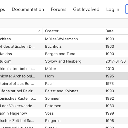
ps
Documentation
Forums
Get Involved
Log In
Ein "Fürstengrab" der jüngeren Kaiserzeit aus Białęcino (Balenthin)
⛔
Hahuła
1996
Ein Altar für Kaiser Claudius auf dem Bonda tepesi zwischen Myra und Limyra
Marksteiner and Wörrle
2002
Creator
Date
Ein arabischer Palast in Südsyrien, Hirbet el-Baida
Gaube
1974
chites
Müller-Wollermann
1993
Ein Friedhof im Gebiet des attischen Demos Kephale
Buchholz
1963
-Knidos
Berges and Tuna
1990
tulcia?
Stylow and Hesberg
2017-01-30
Ein Kultverein von Asklepiasten bei einem attalidischen Phrourion im Yüntdağ
Müller
2010
Ein Land macht Geschichte: Archäologie in Nordrhein-Westfalen
Horn
1995
Ein latènezeitliches Steinrelief aus Bormio am Stilfser Joch
Pauli
1973
Ein monumentaler Stufenaltar bei Palairos in Akarnanien. Vorläufiger Bericht
Faisst and Kolonas
1990
Ein neu entdecktes römisches Kastell bei Frittlingen nahe Rottweil
Sommer
1992
Ein neuer Schatzfund der Völkerwanderungszeit im Breslauer Museum
Petersen
1933
rab’ in Hagenow
Voss
1999
Ein neues Kastell flavischer Zeit bei Rammersweier, Stadt Offenburg, Ortenaukreis
Fingerlin
1995