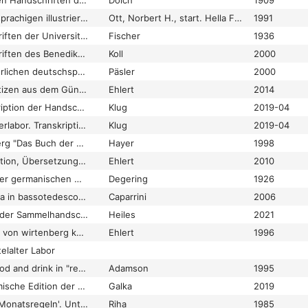
Katalog der deutschen Handschriften der k. k. öff. und Universitätsbibliothek zu Prag. I. Teil: Die Handschriften bis etwa z. J. 1550
Dolch
1909
Katalog der deutschsprachigen illustrierten Handschriften des Mittelalters
Ott, Norbert H., start. Hella Frühmorgen-Voss, fin. Norbert H. Ott
1991
Katalog der Handschriften der Universitätsbibliothek Erlangen
Fischer
1936
Katalog der Handschriften des Benediktinerstiftes Michaelbeuern bis 1600. Katalogband
Koll
2000
Katalog der mittelalterlichen deutschsprachigen Handschriften der ehemaligen Staats- und Universitätsbibliothek Königsberg. nebst Beschreibungen der mittelalterlichen deutschsprachigen Fragmente des ehemaligen Staatsarchivs Königsberg
Päsler
2000
Kochrezepte und Notizen aus dem Günterstaler Notizenbuch. Edition von fol. 11r–14v der Handschrift GLA 65 Nr. 247 aus dem Generallandesarchiv Karlsruhe
Ehlert
2014
Kochrezepte. Transkription der Handschrift UB Graz, Ms. 1609, fol. 11r-94v.
Klug
2019-04
Kodikologie: Mittelalterlabor. Transkription der Handschrift Graz, UB, Ms. 1609
Klug
2019-04
Konrad von Megenberg "Das Buch der Natur": Untersuchungen zu seiner Text- und Überlieferungsgeschichte
Hayer
1998
Küchenmeisterei. Edition, Übersetzung und Kommentar zweier Kochbuch-Handschriften des 15. Jahrhunderts. Solothurn S 490 und Köln, Historisches Archiv GB 4° 27. Mit einem reprographischen Nachdruck der Kölner Handschrift
Ehlert
2010
Kurzes Verzeichnis der germanischen Handschriften der Preussischen Staatsbibliothek
Degering
1926
La letteratura culinaria in bassotedesco medio: un'indagine linguistica e storico-culturale sulla base del ricettario di Wolfenbüttel (Cod. Guelf. Helmst. 1213)
Caparrini
2006
Literarische Texte in der Sammelhandschrift des Heidelberger Studenten Conrad Buitzruss aus dem Jahre 1424 (München, Staatbibliothek, Clm 671)
Heiles
2021
Maister hannsen des von wirtenberg koch
Ehlert
1996
elalter Labor
Medieval dietetics food and drink in "regimen sanitatis" literature from 800 to 1400
Adamson
1995
Mehrschichtig-dynamische Edition der Erlangener Kochrezepttextsammlung Ms. B 37. Mit textkritischem Kommentar und Ausgabenglossar
Galka
2019
'Meister Alexanders Monatsregeln'. Untersuchungen zu einem spätmittelalterlichen Regimen duodecim mensium mit kritischer Textausgabe
Riha
1985