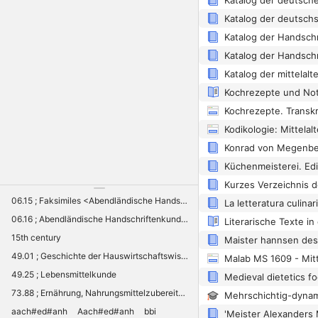
06.15 ; Faksimiles <Abendländische Handschriftenkunde
06.16 ; Abendländische Handschriftenkunde: Sonstiges
15th century
49.01 ; Geschichte der Hauswirtschaftswissenschaft
Malab MS 1609 - Mitt
49.25 ; Lebensmittelkunde
73.88 ; Ernährung, Nahrungsmittelzubereitung <Volkskunde
aach#ed#anh
Aach#ed#anh
bbi