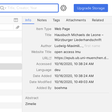
Upgrade Storage
Upgrade Storage
Hausbuch Michaels de Leone – Würzburger Liederhandsc
Info
Notes
Tags
Attachments
Related
Item Type
Web Page
Title
Hausbuch Michaels de Leone – 
Würzburger Liederhandschrift
Author
Ludwig-Maximilians-Universität München
first name
Website Title
open access lmu
https://epub.ub.uni-muenchen.de/10638/
URL
Accessed
10/16/2020, 10:38:24 AM
Language
deu
Date Added
10/16/2020, 10:38:24 AM
Date Modified
10/16/2020, 10:49:03 AM
Added By
boehma
Abstract
Zimelie