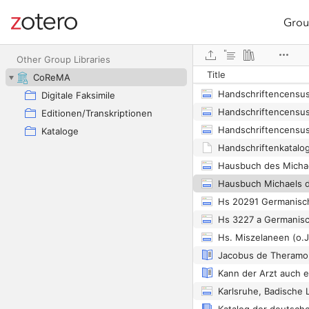
Grou
Site navigation
Web library
Other Group Libraries
Title
CoReMA
Digitale Faksimile
Editionen/Transkriptionen
Kataloge
Hs 20291 Germanisc