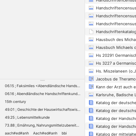
Hs 20291 Germanisc
06.15 ; Faksimiles <Abendländische Handschriftenkunde
06.16 ; Abendländische Handschriftenkunde: Sonstiges
15th century
49.01 ; Geschichte der Hauswirtschaftswissenschaft
49.25 ; Lebensmittelkunde
73.88 ; Ernährung, Nahrungsmittelzubereitung <Volkskunde
aach#ed#anh
Aach#ed#anh
bbi