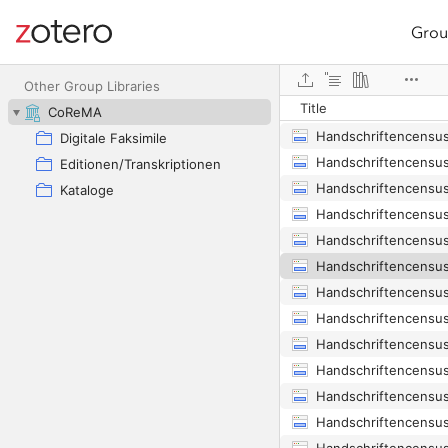
Grou
Site navigation
Web library
Other Group Libraries
Title
CoReMA
Digitale Faksimile
Editionen/Transkriptionen
Kataloge