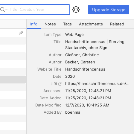
Upgrade Storage
Upgrade Storage
Handschriftencensus | Sterzing, Stadtarchiv, ohne Sign.
Info
Notes
Tags
Attachments
Related
Item Type
Web Page
Title
Handschriftencensus | Sterzing, 
Stadtarchiv, ohne Sign.
Author
Glaßner
Christine
Author
Becker
Carsten
Website Title
Handschriftencensus
Date
2020
https://handschriftencensus.de/5791
URL
Accessed
11/25/2020, 12:48:21 PM
Date Added
11/25/2020, 12:48:21 PM
Date Modified
12/7/2020, 10:41:25 AM
Added By
boehma