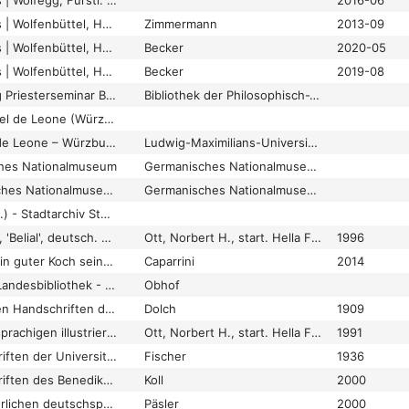
Handschriftencensus | Wolfegg, Fürstl. Waldburg-Wolfeggsche Bibl., ohne Sign. (3)
2016-06
Handschriftencensus | Wolfenbüttel, Herzog August Bibl., Cod. 1213 Helmst.
Zimmermann
2013-09
Handschriftencensus | Wolfenbüttel, Herzog August Bibl., Cod. 16.17 Aug. 4°
Becker
2020-05
Handschriftencensus | Wolfenbüttel, Herzog August Bibl., Cod. 226 Extravagantes
Becker
2019-08
Handschriftenkatalog Priesterseminar Brixen - unveröffentlicht
Bibliothek der Philosophisch-Theologischen Hochschule Brixen - Diözesanbibliothek
Hausbuch des Michael de Leone (Würzburger Liederhandschrift) |
Hausbuch Michaels de Leone – Würzburger Liederhandschrift
Ludwig-Maximilians-Universität München
hes Nationalmuseum
Germanisches Nationalmuseum Nürnberg
Hs 3227 a Germanisches Nationalmuseum
Germanisches Nationalmuseum Nürnberg
Hs. Miszelaneen (o.J.) - Stadtarchiv Sterzing
Jacobus de Theramo, 'Belial', deutsch. Handschrift Nr. 13.0.26
Ott, Norbert H., start. Hella Frühmorgen-Voss, fin. Norbert H. Ott
1996
Kann der Arzt auch ein guter Koch sein? Die Kochrezepte in der deutschen Bearbeitung der Epistula Anthimi de observatione ciborum
Caparrini
2014
Karlsruhe, Badische Landesbibliothek - Donaueschingen 793
Obhof
Katalog der deutschen Handschriften der k. k. öff. und Universitätsbibliothek zu Prag. I. Teil: Die Handschriften bis etwa z. J. 1550
Dolch
1909
Katalog der deutschsprachigen illustrierten Handschriften des Mittelalters
Ott, Norbert H., start. Hella Frühmorgen-Voss, fin. Norbert H. Ott
1991
Katalog der Handschriften der Universitätsbibliothek Erlangen
Fischer
1936
Katalog der Handschriften des Benediktinerstiftes Michaelbeuern bis 1600. Katalogband
Koll
2000
Katalog der mittelalterlichen deutschsprachigen Handschriften der ehemaligen Staats- und Universitätsbibliothek Königsberg. nebst Beschreibungen der mittelalterlichen deutschsprachigen Fragmente des ehemaligen Staatsarchivs Königsberg
Päsler
2000