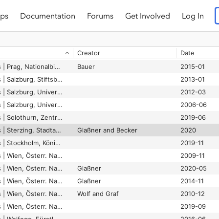
ps
Documentation
Forums
Get Involved
Log In
Handschriftencensus | Nürnberg, Germanisches Nationalmuseum, Bibliothek, Hs. 20291
2018-03
Handschriftencensus | Nürnberg, Germanisches Nationalmuseum, Bibliothek, Hs. 3227a
Bauer
2017-09
Creator
Date
Handschriftencensus | Pannonhalma, Zentralbibl. des Benediktinerordens, Cod. 118.J.42
2009-04
Handschriftencensus | Prag, Nationalbibl., Cod. XI.D.10, Bl. 145
Bauer
2015-01
Handschriftencensus | Salzburg, Stiftsbibl. St. Peter, Cod. a VI 10
2013-01
Handschriftencensus | Salzburg, Universitätsbibl., Cod. M I 128
2012-03
Handschriftencensus | Salzburg, Universitätsbibl., Cod. M I 89
2006-06
Handschriftencensus | Solothurn, Zentralbibl., Cod. S 490
2019-06
Handschriftencensus | Sterzing, Stadtarchiv, ohne Sign.
Glaßner and Becker
2020
Handschriftencensus | Stockholm, Königl. Bibl., Cod. X 113
2019-11
Handschriftencensus | Wien, Österr. Nationalbibl., Cod. 2897
2009-11
Handschriftencensus | Wien, Österr. Nationalbibl., Cod. 2898
Glaßner
2020-05
Handschriftencensus | Wien, Österr. Nationalbibl., Cod. 3085
Glaßner
2014-11
Handschriftencensus | Wien, Österr. Nationalbibl., Cod. 4995
Wolf and Graf
2010-12
Handschriftencensus | Wien, Österr. Nationalbibl., Cod. 5486
2019-09