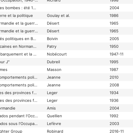
Les Normands sous l'Occupation, 1940-1944 : vie quotidienne et années noires
Richard
1998
Les Normands sous les bombes : été 1944
2004
re et la politique
Goulay et al.
1986
Les Normands, la Normandie et la guerre 1939-45
Désert
1965
Les Normands, la Normandie et la guerre de 1939-1945
Désert
1965
Les nouvelles autorités politiques en Basse-Normandie (juin, juillet, août 1944)
Boivin
2005
Les opérations américaines en Normandie
Patry
1950
Les opérations de débarquement et la Bataille de Normandie
Nobécourt
1947-11
our J"
Dubreil
1995
imes
Masson
1987
Les opinions et les comportements politiques en Seine-Inférieure sous l'Occupation allemande (1940-1944)
Jeanne
2010
Les opinions et les comportements politiques en Seine-Inférieure sous l’Occupation allemande, juin 1940-avril 1944
Jeanne
2008
Les opinions politiques des provinces françaises : caractères principaux des divers partis politiques français et "géographie électorale" de la France : examen comparé des résultats des élections législatives des 22-29 avril 1928 et 1er-8 mai 1932
Leger
1934
Les Opinions politiques des provinces françaises : Les partis politiques : Géographie électorale
Leger
1936
ormandie
Amis
2004
Les Ouvriers du Calvados pendant l'Occupation. Une classe sous l'éteignoir
Quellien
1992
Les ouvriers du Calvados sous l'Occupation allemande
Lefèvre
2003
ighter Group
Robinard
2016-11