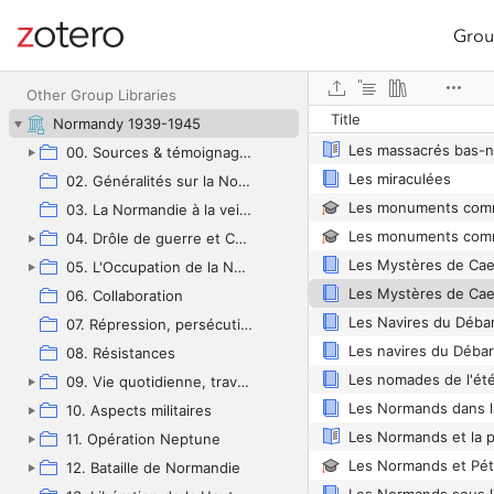
Grou
Site navigation
Web library
Other Group Libraries
Title
Normandy 1939-1945
00. Sources & témoignages
Les miraculées
02. Généralités sur la Normandie
03. La Normandie à la veille des hostilités
04. Drôle de guerre et Campagne de 1940
Les Mystères de Ca
05. L'Occupation de la Normandie (1940-1944)
Les Mystères de Cae
06. Collaboration
Les Navires du Déb
07. Répression, persécution, déportations raciale et de répression
08. Résistances
09. Vie quotidienne, travail et ravitaillement
10. Aspects militaires
11. Opération Neptune
Les Normands et Pét
12. Bataille de Normandie