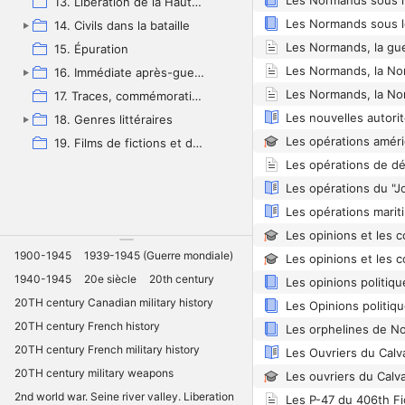
13. Libération de la Haute-Normandie
14. Civils dans la bataille
Les Normands, la guer
15. Épuration
16. Immédiate après-guerre (1944-1946)
17. Traces, commémorations et patrimoines
18. Genres littéraires
19. Films de fictions et documentaires
Les opérations du "J
Les opérations marit
1900-1945
1939-1945 (Guerre mondiale)
1940-1945
20e siècle
20th century
20TH century Canadian military history
20TH century French history
Les orphelines de N
20TH century French military history
20TH century military weapons
2nd world war. Seine river valley. Liberation
Les P-47 du 406th F