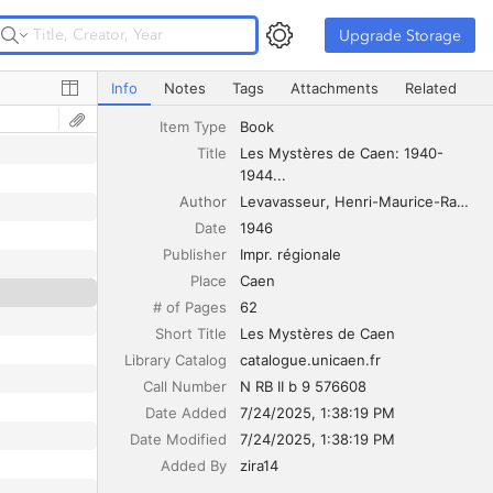
Upgrade Storage
Upgrade Storage
Les Mystères de Caen: 1940-1944...
Info
Notes
Tags
Attachments
Related
Item Type
Book
Title
Les Mystères de Caen: 1940-
1944...
Author
Levavasseur
Henri-Maurice-Raymond
Date
1946
Publisher
Impr. régionale
Place
Caen
# of Pages
62
Short Title
Les Mystères de Caen
Library Catalog
catalogue.unicaen.fr
Call Number
N RB II b 9 576608
Date Added
7/24/2025, 1:38:19 PM
Date Modified
7/24/2025, 1:38:19 PM
Added By
zira14