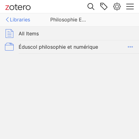
Site navigation
Libraries
Philosophie Eduscol
Web library
Libraries
All Items
ophie Eduscol
Éduscol philosophie et numérique