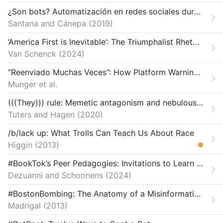
Regulation, Policy, and Platform Governance
¿Son bots? Automatización en redes sociales durante las elecciones presidenciales de Chile 2017
Santana and Cánepa
Targeted Disinformation
2019
’America First is Inevitable’: The Triumphalist Rhetoric of Nicholas Fuentes
Van Schenck
2024
‘’Reenviado Muchas Veces”: How Platform Warnings Affect WhatsApp Users in Mexico and Colombia
Munger et al.
(((They))) rule: Memetic antagonism and nebulous othering on 4chan
Tuters and Hagen
2020
/b/lack up: What Trolls Can Teach Us About Race
Higgin
2013
#BookTok’s Peer Pedagogies: Invitations to Learn About Books and Reading on TikTok
Dezuanni and Schoonens
2024
#BostonBombing: The Anatomy of a Misinformation Disaster
Madrigal
2013