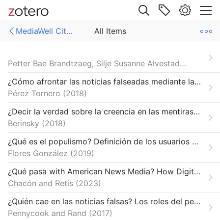
Site navigation
MediaWell Citations Library
All Items
Web library
Libraries
All Items
Petter Bae Brandtzaeg, Silje Susanne Alvestad, Jonas R. Kunst and Asbjørn Følstad
ell Citations Library
Algorithms and Automation
¿Cómo afrontar las noticias falseadas mediante la alfabetización periodística? Estado de la cuestión
Pérez Tornero
2018
Credibility and Trust
¿Decir la verdad sobre la creencia en las mentiras? Evidencia de la prevalencia limitada de respuestas expresivas en encuestas // Telling the Truth about Believing the Lies? Evidence for the Limited Prevalence of Expressive Survey Responding
False Narratives and their Contexts
Berinsky
2018
Infrastructures and Methodologies
¿Qué es el populismo? Definición de los usuarios de Twitter durante la campaña electoral presidencial mexicana 2017- 2018
Flores González
2019
Knight Research Network
¿Qué pasa with American News Media? How Digital-Native Latinx News Serves Community Information Needs Using Messaging Apps
MediaWell Contributors & Research Reviews
Chacón and Retis
2023
Polarization and Political Manipulation
¿Quién cae en las noticias falsas? Los roles del pensamiento analítico, el razonamiento motivado, la ideología política y la receptividad a la basura. // Who Falls for Fake News? The Roles of Analytic Thinking, Motivated Reasoning, Political Ideology, and Bullshit Receptivity
Pennycook and Rand
2017