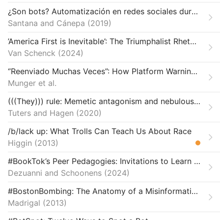
Regulation, Policy, and Platform Governance
¿Son bots? Automatización en redes sociales durante las elecciones presidenciales de Chile 2017
Santana and Cánepa
Targeted Disinformation
2019
’America First is Inevitable’: The Triumphalist Rhetoric of Nicholas Fuentes
Van Schenck
2024
‘’Reenviado Muchas Veces”: How Platform Warnings Affect WhatsApp Users in Mexico and Colombia
Munger et al.
(((They))) rule: Memetic antagonism and nebulous othering on 4chan
Tuters and Hagen
2020
/b/lack up: What Trolls Can Teach Us About Race
Higgin
2013
#BookTok’s Peer Pedagogies: Invitations to Learn About Books and Reading on TikTok
Dezuanni and Schoonens
2024
#BostonBombing: The Anatomy of a Misinformation Disaster
Madrigal
2013