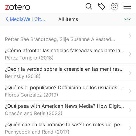
Site navigation
MediaWell Citations Library
All Items
Web library
Libraries
All Items
Petter Bae Brandtzaeg, Silje Susanne Alvestad, Jonas R. Kunst and Asbjørn Følstad
ell Citations Library
Algorithms and Automation
¿Cómo afrontar las noticias falseadas mediante la alfabetización periodística? Estado de la cuestión
Pérez Tornero
2018
Credibility and Trust
¿Decir la verdad sobre la creencia en las mentiras? Evidencia de la prevalencia limitada de respuestas expresivas en encuestas // Telling the Truth about Believing the Lies? Evidence for the Limited Prevalence of Expressive Survey Responding
False Narratives and their Contexts
Berinsky
2018
Infrastructures and Methodologies
¿Qué es el populismo? Definición de los usuarios de Twitter durante la campaña electoral presidencial mexicana 2017- 2018
Flores González
2019
Knight Research Network
¿Qué pasa with American News Media? How Digital-Native Latinx News Serves Community Information Needs Using Messaging Apps
MediaWell Contributors & Research Reviews
Chacón and Retis
2023
Polarization and Political Manipulation
¿Quién cae en las noticias falsas? Los roles del pensamiento analítico, el razonamiento motivado, la ideología política y la receptividad a la basura. // Who Falls for Fake News? The Roles of Analytic Thinking, Motivated Reasoning, Political Ideology, and Bullshit Receptivity
Pennycook and Rand
2017