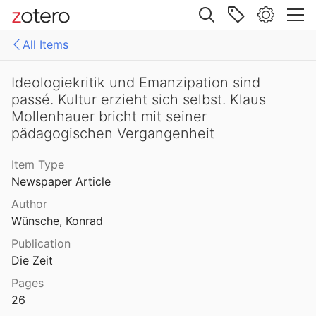
Site navigation
All Items
Web library
Libraries
All Items
Ideologiekritik und Emanzipation sind
passé. Kultur erzieht sich selbst. Klaus
Mollenhauer Gesamtausgabe (KMG)
1: Klaus Mollenhauer: Werke
Mollenhauer bricht mit seiner
pädagogischen Vergangenheit
2: Klaus Mollenhauer: (Mit-)herausgegebene und -verfasste Bücher
Item Type
3: Archivdokumente
Newspaper Article
4: Literatur zum Kapitel "Empfehlungen zum Studium der Geschichte der Familienerziehung" von Ulrich Herrmann (in: Die Familienerziehung)
Author
Wünsche, Konrad
Publication
Die Zeit
Pages
26