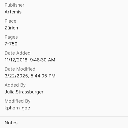
Publisher
r Farbenlehre
Artemis
9
Place
Schriften zur Form- und Gestaltungslehre. Band 1. Das bildnerische Denken.
Zürich
Pages
Schriften zur Kulturkritik. Über Kunst und Wissenschaft (1750). Über den Ursprung der Ungleichheit unter den Menschen (1855)
7-750
955
Date Added
r Kunst (2 Bände)
11/12/2018, 9:48:30 AM
Date Modified
3/22/2025, 5:44:05 PM
Schriften zur Kunst I. Text nach der Ausgabe 1913/14 mit weiteren Texten aus Zeitschriften und dem Nachlaß, einer einleitenden Abhandlung und einer Bibliographie
Added By
Julia.Strassburger
Schriften zur Kunst II. Text nach der Ausgabe München 1913/14
Modified By
kphorn-goe
r Soziologie. Eine Auswahl
3
Notes