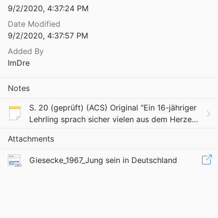
9/2/2020, 4:37:24 PM
Junge Gemeinde. Fachschrift für evangelische Jugendführung und Gemeindedienst
Date Modified
9/2/2020, 4:37:57 PM
Junge Gemeinde. Fachschrift für evangelische Jugendführung und Gemeindedienst
Added By
ImDre
Junge Gemeinde. Fachschrift für evangelische Jugendführung und Gemeindedienst
Notes
Junge Menschen 1964. Lebensbereiche, Denkweisen, Gesellungsformen. Tabellarischer Bericht zur Untersuchung "Die Generation der Unbefangenen"
S. 20 (geprüft) (ACS) Original “Ein 16-jähriger
4
Lehrling sprach sicher vielen aus dem Herzen,
Junge Menschen klopfen an – Erfahrungen eines Seelsorgers in Jugendwohnheimen
als er in einer Diskussion sagte: »Im Betrieb
Attachments
gelten wir nur als >halbe Figuren<; zu
Jungenwacht-Rundbrief. Handreichung und Bericht für die Mitarbeiter und Freunde der Schülerbibelkreise
Giesecke_1967_Jung sein in Deutschland
Jungenwacht-Rundbrief. Handreichung und Bericht für die Mitarbeiter und Freunde der Schülerbibelkreise