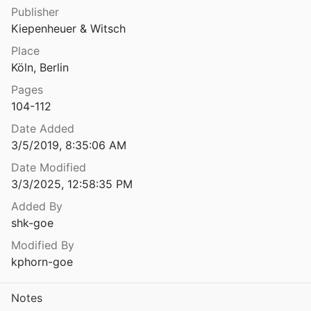
Publisher
Sinnenbewußtsein. Grundlegung einer anthropologischen Ästhetik
Kiepenheuer & Witsch
Place
Sinnliche Erkenntnis - Historischer Ursprung und gesellschaftliche Funktion der Wahrnehmung
Köln, Berlin
1973
Pages
er die Grenzen der Erziehung
104-112
25
Date Added
er Die Grenzen der Erziehung
3/5/2019, 8:35:06 AM
67
Date Modified
3/3/2025, 12:58:35 PM
rbrechen bei den Naturvölkern
Added By
shk-goe
97
Modified By
kphorn-goe
Skepsis und Widerstreit. Neue Beiträge zur skeptisch-transzendentalkritischen Pädagogik
Ruhloff
1993
Notes