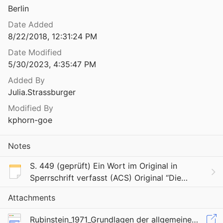
Berlin
Date Added
8/22/2018, 12:31:24 PM
Date Modified
5/30/2023, 4:35:47 PM
Added By
Julia.Strassburger
Modified By
kphorn-goe
Notes
S. 449 (geprüft) Ein Wort im Original in
Sperrschrift verfasst (ACS) Original “Die
Verallgemeinerung bedeutet nach dieser
Attachments
Theorie also nicht eine Vertiefung und
Bereicherung, sond
Rubinstein_1971_Grundlagen der allgemeinen Psychologie