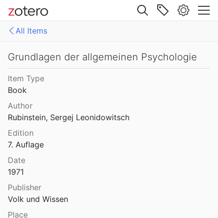
Site navigation
All Items
Web library
Libraries
All Items
Grundlagen der allgemeinen Psychologie
Mollenhauer Gesamtausgabe (KMG)
1: Klaus Mollenhauer: Werke
Item Type
Book
2: Klaus Mollenhauer: (Mit-)herausgegebene und -verfasste Bücher
Author
3: Archivdokumente
Rubinstein, Sergej Leonidowitsch
Edition
4: Literatur zum Kapitel "Empfehlungen zum Studium der Geschichte der Familienerziehung" von Ulrich Herrmann (in: Die Familienerziehung)
7. Auflage
Date
1971
Publisher
Volk und Wissen
Place