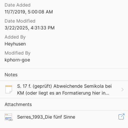
Date Added
Die Funktion der Sprache in der geistigen Entwicklung des Kindes
11/7/2019, 5:00:08 AM
udowitsch
1970
Date Modified
 des Symbols in der Erziehung
3/22/2025, 4:31:33 PM
1991
Added By
Die Fürsorge für die verwahrloste Jugend. Dritter Teil, 1. Band: Die Theorie der Verwahrlosung und das System der Ersatzerziehung
Heyhusen
8
Modified By
Die Fürsorge für die verwahrloste Jugend. Teil 3, Band 1: Die Theorie der Verwahrlosung und das System der Ersatzerziehung
kphorn-goe
8
Notes
der modernen Familie
7
S. 17 f. (geprüft) Abweichende Semikola bei
KM (oder liegt es an Formatierung hier in
Die Geburt des Kindes. Geschichte einer religiösen Idee
Zotero?) (ACS) Original: “Die Seele wohnt an
4
Attachments
jenem nahezu punktförmigen Ort, an dem das
isreformen in Deutschland
«ich»
Serres_1993_Die fünf Sinne
3