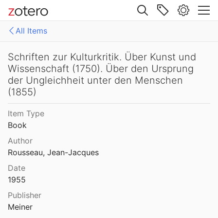
Site navigation
All Items
Web library
Libraries
All Items
Schriften zur Kulturkritik. Über Kunst und
Wissenschaft (1750). Über den Ursprung
Mollenhauer Gesamtausgabe (KMG)
1: Klaus Mollenhauer: Werke
der Ungleichheit unter den Menschen
(1855)
2: Klaus Mollenhauer: (Mit-)herausgegebene und -verfasste Bücher
Item Type
3: Archivdokumente
Book
4: Literatur zum Kapitel "Empfehlungen zum Studium der Geschichte der Familienerziehung" von Ulrich Herrmann (in: Die Familienerziehung)
Author
Rousseau, Jean-Jacques
Date
1955
Publisher
Meiner