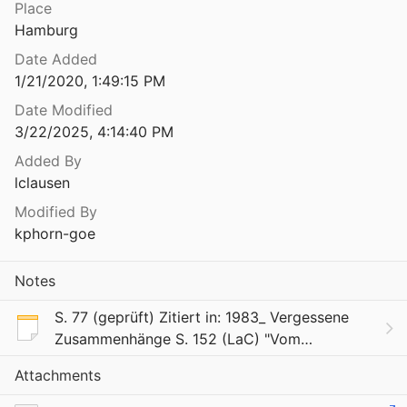
Place
Hamburg
Date Added
1/21/2020, 1:49:15 PM
Date Modified
3/22/2025, 4:14:40 PM
Added By
lclausen
Modified By
kphorn-goe
Notes
S. 77 (geprüft) Zitiert in: 1983_ Vergessene
Zusammenhänge S. 152 (LaC) "Vom
Menschen habe ich zu sprechen. Die Frage,
Attachments
die ich hier behandle, gibt mir zu verstehen,
daß ich wie v