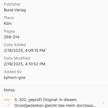
Publisher
rbeit
Bund-Verlag
971
Place
rbeit
Köln
973
Pages
rbeit
269-314
975
Date Added
rbeit
2/18/2025, 4:09:15 PM
978
Date Modified
2/18/2025, 4:10:52 PM
rbeit
980
Added By
kphorn-goe
rbeit
983
Notes
Die Jugendkriminalität nach dem Kriege. Vergleichende Studie aus Deutschland und der Schweiz
1951
S. 302, geprüft Original: In diesem
Grundgedanken gleicht das Heim durchaus