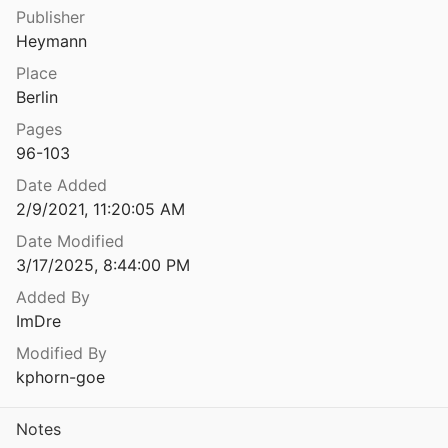
Publisher
Die Erziehung der Jugend zur Ehre Gottes und zum Nutzen des Nächsten. Begründung und Intentionen der Pädagogik August Hermann Franckes
Heymann
9
Place
ng des Menschengeschlechts
Berlin
0
Pages
Die Erziehung im Zusammenbruch unserer Lebensordnungen
96-103
52
Date Added
Die Erziehung im Zusammenbruch unserer Lebensordnungen
2/9/2021, 11:20:05 AM
64
Date Modified
3/17/2025, 8:44:00 PM
Die Erziehungs-Anstalt für Kinder aus Vaganten-Familien in Weingarten, nach ihrem Umfange und Zwecke beschrieben
1
Added By
ImDre
Die Erziehungsbeistandschaft: Aufgaben und Probleme. Zwei Beiträge
d Huvale
1963
Modified By
kphorn-goe
Die Erziehungsberatung, ein Überblick über die Verhältnisse in Westdeutschland
55
Notes