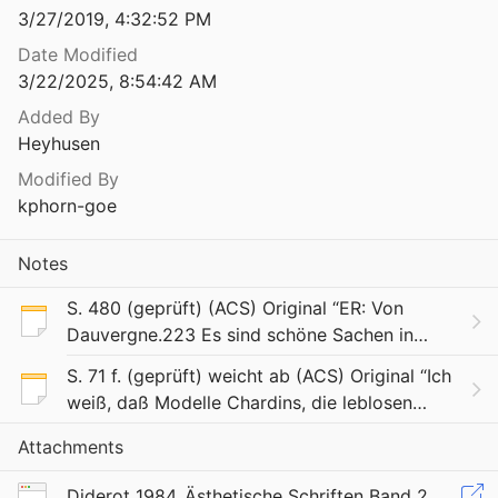
3/27/2019, 4:32:52 PM
Theorie
3
Date Modified
3/22/2025, 8:54:42 AM
Theorie
Added By
3
Heyhusen
Theorie
Modified By
4
kphorn-goe
Ästhetische Wege zur Welt. Über das Verhältnis von Mimesis und Erziehung
Notes
Ästhetischer Rationalismus. Anmerkung zu § 8 der "Kritik der Urteilskraft"
S. 480 (geprüft) (ACS) Original “ER: Von
Dauvergne.223 Es sind schöne Sachen in
seiner Musik. Schade, daß er sie nicht zuerst
s Denken
S. 71 f. (geprüft) weicht ab (ACS) Original “Ich
gesagt hat. Unter den Toten gibt’s immer
0
weiß, daß Modelle Chardins, die leblosen
einige, die
Naturgegenstände, die er nachahmt, weder
Asylums. Essays on the condition of the social situation of mental patients and other inmates
Attachments
den Ort noch die Farbe, noch die Formen
61
wechseln
Diderot_1984_Ästhetische Schriften Band 2