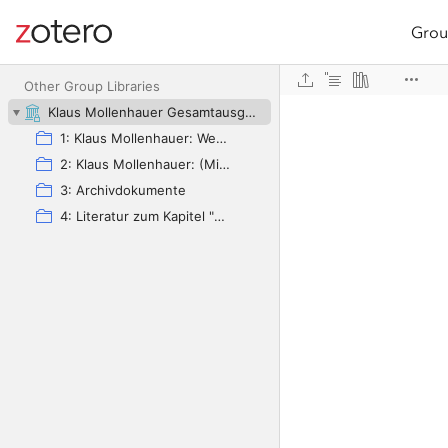
Grou
Site navigation
Web library
Other Group Libraries
Klaus Mollenhauer Gesamtausgabe (KMG)
1: Klaus Mollenhauer: Werke
2: Klaus Mollenhauer: (Mit-)herausgegebene und -verfasste Bücher
3: Archivdokumente
4: Literatur zum Kapitel "Empfehlungen zum Studium der Geschichte der Familienerziehung" von Ulrich Herrmann (in: Die Familienerziehung)