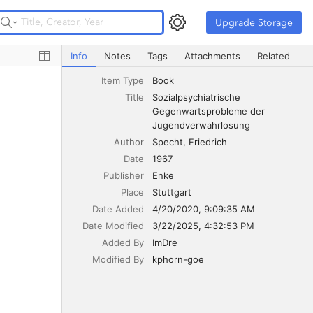
Upgrade Storage
Upgrade Storage
Sozialpsychiatrische Gegenwartsprobleme der Jugendv
Info
Notes
Tags
Attachments
Related
Item Type
Book
Title
Sozialpsychiatrische 
Gegenwartsprobleme der 
Jugendverwahrlosung
Author
Specht
Friedrich
Date
1967
Publisher
Enke
Place
Stuttgart
Date Added
4/20/2020, 9:09:35 AM
Date Modified
3/22/2025, 4:32:53 PM
Added By
ImDre
Modified By
kphorn-goe