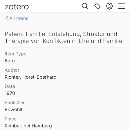
Site navigation
All Items
Web library
Libraries
All Items
Patient Familie. Entstehung, Struktur und
Therapie von Konflikten in Ehe und Familie
Mollenhauer Gesamtausgabe (KMG)
1: Klaus Mollenhauer: Werke
Item Type
2: Klaus Mollenhauer: (Mit-)herausgegebene und -verfasste Bücher
Book
3: Archivdokumente
Author
Richter, Horst-Eberhard
4: Literatur zum Kapitel "Empfehlungen zum Studium der Geschichte der Familienerziehung" von Ulrich Herrmann (in: Die Familienerziehung)
Date
1970
Publisher
Rowohlt
Place
Reinbek bei Hamburg