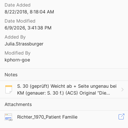
Date Added
8/22/2018, 8:18:04 AM
Date Modified
6/9/2026, 3:41:38 PM
Added By
Julia.Strassburger
Modified By
kphorn-goe
Notes
S. 30 (geprüft) Weicht ab + Seite ungenau bei
KM (genauer: S. 30 f.) (ACS) Original “Die
klassische Harmonievorstellung mußte
Attachments
revidiert werden. Nicht das Vorhandensein
stärkerer
Richter_1970_Patient Familie