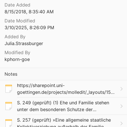
Date Added
8/15/2018, 8:35:40 AM
Date Modified
3/10/2025, 8:26:09 PM
Added By
Julia.Strassburger
Modified By
kphorn-goe
Notes
https://sharepoint.uni-
goettingen.de/projects/molledit/_layouts/15/start
RootFolder=%2Fprojects%2Fmolledit%2Fdoc%2F
S. 249 (geprüft) (1) Ehe und Familie stehen
unter dem besonderen Schutze der
staatlichen Ordnung. (2) Pflege und Erziehung
S. 257 (geprüft) »Eine allgemeine staatliche
der Kinder sind das natürliche Recht der
Kollektiverziehung außerhalb der Familie