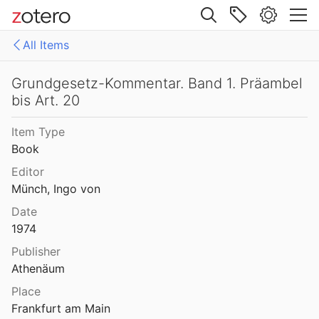
Site navigation
All Items
Web library
Libraries
All Items
Grundgesetz-Kommentar. Band 1. Präambel
bis Art. 20
Mollenhauer Gesamtausgabe (KMG)
1: Klaus Mollenhauer: Werke
Item Type
2: Klaus Mollenhauer: (Mit-)herausgegebene und -verfasste Bücher
Book
3: Archivdokumente
Editor
Münch, Ingo von
4: Literatur zum Kapitel "Empfehlungen zum Studium der Geschichte der Familienerziehung" von Ulrich Herrmann (in: Die Familienerziehung)
Date
1974
Publisher
Athenäum
Place
Frankfurt am Main