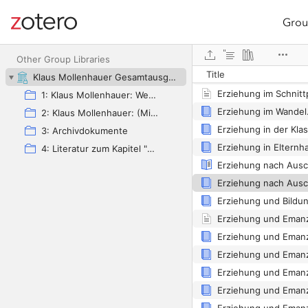
Grou
Site navigation
Erziehung im Gesell
Web library
Erziehung im Gesell
Other Group Libraries
Title
Klaus Mollenhauer Gesamtausgabe (KMG)
1: Klaus Mollenhauer: Werke
2: Klaus Mollenhauer: (Mit-)herausgegebene und -verfasste Bücher
3: Archivdokumente
4: Literatur zum Kapitel "Empfehlungen zum Studium der Geschichte der Familienerziehung" von Ulrich Herrmann (in: Die Familienerziehung)
Erziehung nach Ausc
Erziehung und Emanz