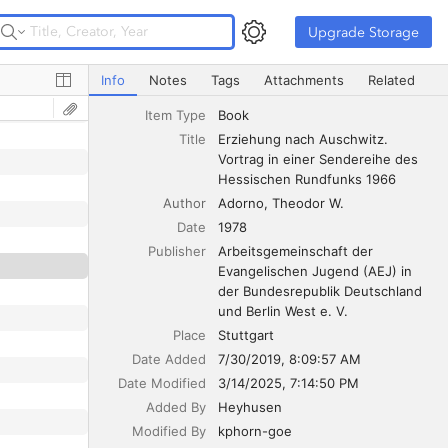
Upgrade Storage
Upgrade Storage
Erziehung nach Auschwitz. Vortrag in einer Sendereihe
Info
Notes
Tags
Attachments
Related
Item Type
Book
Title
Erziehung nach Auschwitz. 
Vortrag in einer Sendereihe des 
Hessischen Rundfunks 1966
Author
Adorno
Theodor W.
Date
1978
Publisher
Arbeitsgemeinschaft der 
Evangelischen Jugend (AEJ) in 
der Bundesrepublik Deutschland 
und Berlin West e. V.
Place
Stuttgart
Date Added
7/30/2019, 8:09:57 AM
Date Modified
3/14/2025, 7:14:50 PM
Added By
Heyhusen
Modified By
kphorn-goe