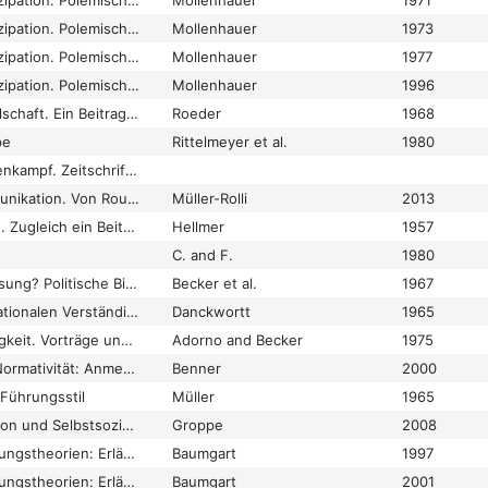
Erziehung und Emanzipation. Polemische Skizzen
Mollenhauer
1971
Erziehung und Emanzipation. Polemische Skizzen
Mollenhauer
1973
Erziehung und Emanzipation. Polemische Skizzen
Mollenhauer
1977
Erziehung und Emanzipation. Polemische Skizzen. Funktionalität und Disfunktionalität der Erziehung
Mollenhauer
1996
Erziehung und Gesellschaft. Ein Beitrag zur Problemgeschichte unter besonderer Berücksichtigung des Werkes von Lorenz von Stein
Roeder
1968
pe
Rittelmeyer et al.
1980
Erziehung und Klassenkampf. Zeitschrift für marxistische Pädagogik
Erziehung und Kommunikation. Von Rousseau bis heute
Müller-Rolli
2013
Erziehung und Strafe. Zugleich ein Beitrag zur jugendstrafrechtlichen Zumessungslehre
Hellmer
1957
C. and F.
1980
Erziehung zur Anpassung? Politische Bildung in den Schulen- Eine soziologische Untersuchung
Becker et al.
1967
Erziehung zur internationalen Verständigung
Danckwortt
1965
Erziehung zur Mündigkeit. Vorträge und Gespräche mit Hellmut Becker 1959–1969
Adorno and Becker
1975
Erziehung, Bildung, Normativität: Anmerkungen zur normativen Konnotation "kritisch versus affirmativ"
Benner
2000
Führungsstil
Müller
1965
Erziehung, Sozialisation und Selbstsozialisation als epochale Leitbegriffe und Deutungsmuster.
Groppe
2008
Erziehungs- und Bildungstheorien: Erläuterungen - Texte - Arbeitsaufgaben
Baumgart
1997
Erziehungs- und Bildungstheorien: Erläuterungen - Texte - Arbeitsaufgaben
Baumgart
2001