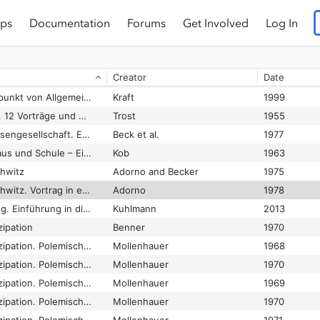
ps
Documentation
Forums
Get Involved
Log In
schaftssystem
Vogel
1970
schaftssystem
Vogel
1974
Creator
Date
Erziehung im Schnittpunkt von Allgemeiner Pädagogik und Sozialpädagogik
Kraft
1999
Erziehung im Schnittpunkt von Allgemeiner Pädagogik und Sozialpädagogik
Kraft
1999
Erziehung im Wandel. 12 Vorträge und Abhandlungen zur Pädagogik der Gegenwart
Trost
1955
Erziehung in der Klassengesellschaft. Einführung in die Soziologie der Erziehung
Beck et al.
1977
Erziehung in Elternhaus und Schule – Eine soziologische Studie
Kob
1963
hwitz
Adorno and Becker
1975
Erziehung nach Auschwitz. Vortrag in einer Sendereihe des Hessischen Rundfunks 1966
Adorno
1978
Erziehung und Bildung. Einführung in die Geschichte und Aktualität pädagogischer Theorien
Kuhlmann
2013
ipation
Benner
1970
Erziehung und Emanzipation. Polemische Skizzen
Mollenhauer
1968
Erziehung und Emanzipation. Polemische Skizzen
Mollenhauer
1970
Erziehung und Emanzipation. Polemische Skizzen
Mollenhauer
1969
Erziehung und Emanzipation. Polemische Skizzen
Mollenhauer
1970