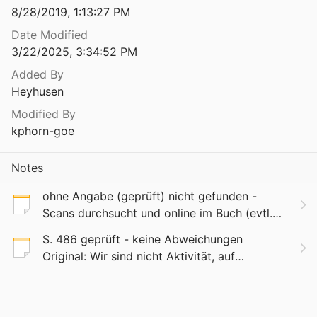
8/28/2019, 1:13:27 PM
gie des Geistes
Date Modified
3/22/2025, 3:34:52 PM
Phenomenological Pedagogy and the Question of Meaning
Added By
6
Heyhusen
Philipp Otto Runge. Historisch-kritische Analysen zu seinem Werk
Modified By
 al.
1978
kphorn-goe
Philosophie auf neuem Wege. Das Symbol im Denken, im Ritus und in der Kunst
9
Notes
Philosophie auf neuem Wege. Das Symbol im Denken, im Ritus und in der Kunst
ohne Angabe (geprüft) nicht gefunden -
5
Scans durchsucht und online im Buch (evtl.
dort nur Auszüge durchsucht?) (LeB)
Philosophie auf neuem Wege. Das Symbol im Denken, im Ritus und in der Kunst
S. 486 geprüft - keine Abweichungen
"primordialen" 1998_Der Leib, S. 73 (LKH)
7
Original: Wir sind nicht Aktivität, auf
Scan von Inha
unbegreifliche Weise mit Passivität verknüpft,
der Erziehung
von Willen überstiegener Automatismus, von
Urteilskraft