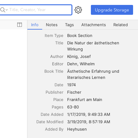
Upgrade Storage
Upgrade Storage
Die Natur der ästhetischen Wirkung
Info
Notes
Tags
Attachments
Related
Item Type
Book Section
Title
Die Natur der ästhetischen 
Wirkung
Author
König
Josef
Editor
Dehn
Wilhelm
Book Title
Ästhetische Erfahrung und 
literarisches Lernen
Date
1974
Publisher
Fischer
Place
Frankfurt am Main
Pages
63-80
Date Added
1/17/2019, 9:49:33 AM
Date Modified
3/19/2019, 8:57:19 AM
Added By
Heyhusen