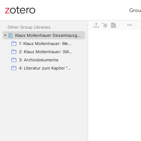
Grou
Site navigation
Web library
Other Group Libraries
Klaus Mollenhauer Gesamtausgabe (KMG)
1: Klaus Mollenhauer: Werke
2: Klaus Mollenhauer: (Mit-)herausgegebene und -verfasste Bücher
3: Archivdokumente
4: Literatur zum Kapitel "Empfehlungen zum Studium der Geschichte der Familienerziehung" von Ulrich Herrmann (in: Die Familienerziehung)