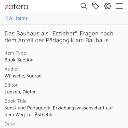
Site navigation
All Items
Web library
Libraries
All Items
Das Bauhaus als "Erzieher". Fragen nach
dem Anteil der Pädagogik am Bauhaus
Mollenhauer Gesamtausgabe (KMG)
1: Klaus Mollenhauer: Werke
Item Type
2: Klaus Mollenhauer: (Mit-)herausgegebene und -verfasste Bücher
Book Section
3: Archivdokumente
Author
Wünsche, Konrad
4: Literatur zum Kapitel "Empfehlungen zum Studium der Geschichte der Familienerziehung" von Ulrich Herrmann (in: Die Familienerziehung)
Editor
Lenzen, Dieter
Book Title
Kunst und Pädagogik. Erziehungswissenschaft auf 
dem Weg zur Ästhetik
Date