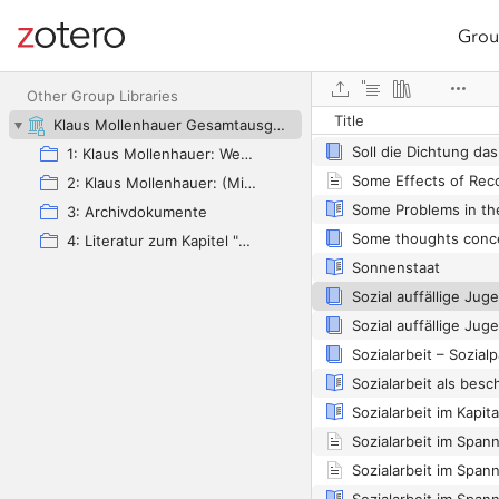
Grou
Site navigation
Web library
Other Group Libraries
Title
Sociology and the Fi
Klaus Mollenhauer Gesamtausgabe (KMG)
1: Klaus Mollenhauer: Werke
2: Klaus Mollenhauer: (Mit-)herausgegebene und -verfasste Bücher
3: Archivdokumente
4: Literatur zum Kapitel "Empfehlungen zum Studium der Geschichte der Familienerziehung" von Ulrich Herrmann (in: Die Familienerziehung)
Sonnenstaat
Sozial auffällige Jug
Sozial auffällige Jug
Sozialarbeit als bes