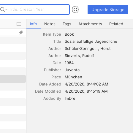
Upgrade Storage
Upgrade Storage
Sozial auffällige Jugendliche
Info
Notes
Tags
Attachments
Related
Item Type
Book
Title
Sozial auffällige Jugendliche
Author
Schüler-Springorum
Horst
Author
Sieverts
Rudolf
Date
1964
Publisher
Juventa
Place
München
Date Added
4/20/2020, 8:44:02 AM
Date Modified
4/20/2020, 8:45:19 AM
Added By
ImDre