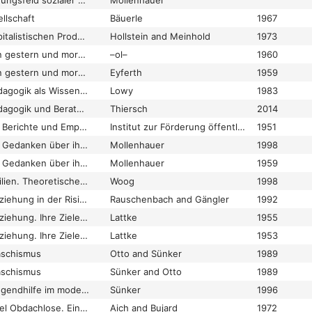
Sozialarbeit im Spannungsfeld sozialer Konflikte – Aspekte eines zukünftigen Selbstverständnisses
Mollenhauer
llschaft
Bäuerle
1967
Sozialarbeit unter kapitalistischen Produktionsbedingungen
Hollstein and Meinhold
1973
Sozialarbeit zwischen gestern und morgen (Gilde Soziale Arbeit 1959)
–ol–
1960
Sozialarbeit zwischen gestern und morgen (Jahrestagung der Gilde 1959)
Eyferth
1959
Sozialarbeit/Sozialpädagogik als Wissenschaft im angloamerikanischen und deutschsprachigen Raum. Stand und Entwicklung
Lowy
1983
Sozialarbeit/Sozialpädagogik und Beratung
Thiersch
2014
Soziale Arbeit heute. Berichte und Empfehlungen der Gilde Soziale Arbeit zur Fürsorge und Rentenreform
Institut zur Förderung öffentlicher Angelegenheiten
1951
Soziale Arbeit heute. Gedanken über ihre sozialen und ideologischen Voraussetzungen
Mollenhauer
1998
Soziale Arbeit heute. Gedanken über ihre sozialen und ideologischen Voraussetzungen
Mollenhauer
1959
Soziale Arbeit in Familien. Theoretische und empirische Ansätze zur Entwicklung einer pädagogischen Handlungslehre
Woog
1998
Soziale Arbeit und Erziehung in der Risikogesellschaft
Rauschenbach and Gängler
1992
Soziale Arbeit und Erziehung. Ihre Ziele, Methoden und psychologischen Grundlagen
Lattke
1955
Soziale Arbeit und Erziehung. Ihre Ziele, Methoden und psychologischen Grundlagen
Lattke
1953
aschismus
Otto and Sünker
1989
aschismus
Sünker and Otto
1989
Soziale Arbeit und Jugendhilfe im modernen Wohlfahrtsstaat. Einführung in den Themenschwerpunkt
Sünker
1996
Soziale Arbeit. Beispiel Obdachlose. Eine kritische Analyse
Aich and Bujard
1972