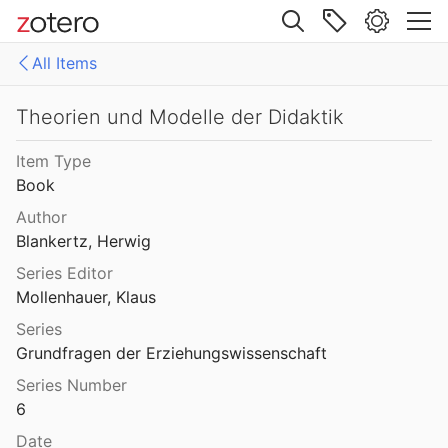
Site navigation
All Items
Web library
Libraries
All Items
Theorien und Modelle der Didaktik
Mollenhauer Gesamtausgabe (KMG)
1: Klaus Mollenhauer: Werke
Item Type
Book
2: Klaus Mollenhauer: (Mit-)herausgegebene und -verfasste Bücher
Author
3: Archivdokumente
Blankertz, Herwig
Series Editor
4: Literatur zum Kapitel "Empfehlungen zum Studium der Geschichte der Familienerziehung" von Ulrich Herrmann (in: Die Familienerziehung)
Mollenhauer, Klaus
Series
Grundfragen der Erziehungswissenschaft
Series Number
6
Date