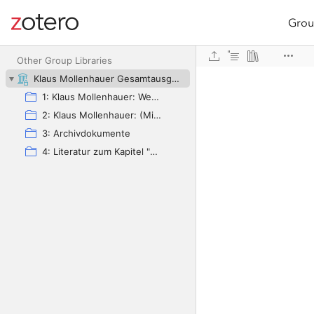
Grou
Site navigation
Web library
Other Group Libraries
Klaus Mollenhauer Gesamtausgabe (KMG)
1: Klaus Mollenhauer: Werke
2: Klaus Mollenhauer: (Mit-)herausgegebene und -verfasste Bücher
3: Archivdokumente
4: Literatur zum Kapitel "Empfehlungen zum Studium der Geschichte der Familienerziehung" von Ulrich Herrmann (in: Die Familienerziehung)