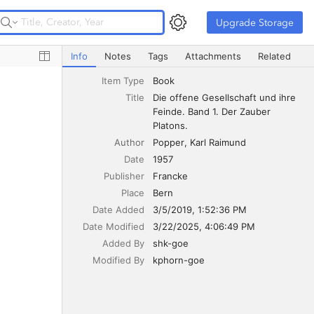
Upgrade Storage
Upgrade Storage
Die offene Gesellschaft und ihre Feinde. Band 1. Der Zau
Info
Notes
Tags
Attachments
Related
Item Type
Book
Title
Die offene Gesellschaft und ihre 
Feinde. Band 1. Der Zauber 
Platons.
Author
Popper
Karl Raimund
Date
1957
Publisher
Francke
Place
Bern
Date Added
3/5/2019, 1:52:36 PM
Date Modified
3/22/2025, 4:06:49 PM
Added By
shk-goe
Modified By
kphorn-goe