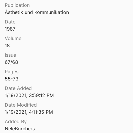
Publication
defense and the good neighbor
Ästhetik und Kommunikation
 Becker
1972
Date
, Jugend und Erziehung
1987
1979
Volume
und Testanalyse
18
7
Issue
r experimentellen Sozialpsychologie
67/68
Pages
55-73
Texte und Kontexte. Schreiben als kulturelle Tätigkeit in der Grundschule
Date Added
1/19/2021, 3:59:12 PM
climate" of children’s groups
White
1943
Date Modified
1/19/2021, 4:11:35 PM
The American Family in Social-Historical Perspective
Added By
3
NeleBorchers