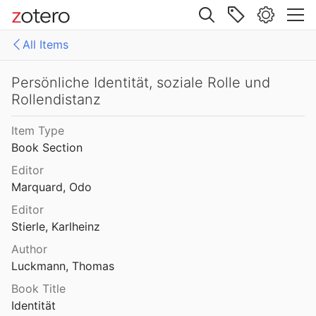
Site navigation
All Items
Web library
Libraries
All Items
Persönliche Identität, soziale Rolle und
Rollendistanz
Mollenhauer Gesamtausgabe (KMG)
1: Klaus Mollenhauer: Werke
Item Type
2: Klaus Mollenhauer: (Mit-)herausgegebene und -verfasste Bücher
Book Section
3: Archivdokumente
Editor
Marquard, Odo
4: Literatur zum Kapitel "Empfehlungen zum Studium der Geschichte der Familienerziehung" von Ulrich Herrmann (in: Die Familienerziehung)
Editor
Stierle, Karlheinz
Author
Luckmann, Thomas
Book Title
Identität