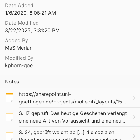
Date Added
1/6/2020, 8:06:21 AM
Date Modified
3/22/2025, 3:31:20 PM
Added By
MaSiMerian
Modified By
kphorn-goe
Notes
https://sharepoint.uni-
goettingen.de/projects/molledit/_layouts/15/start
RootFolder=%2Fprojects%2Fmolledit%2Fdoc%2F
S. 17 geprüft Das heutige Geschehen verlangt
eine neue Art von Voraussicht und eine neue
Methode zur Bewältigung der Gegensätze.
S. 24, geprüft weicht ab [...] die sozialen
Zugleich ist es nötig, daß sich unser Fühlen,
Veränderungen unmittelbar in psychologische