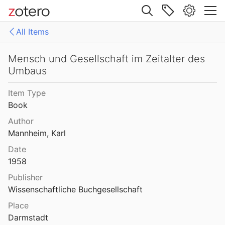
Site navigation
All Items
Web library
Libraries
All Items
Mensch und Gesellschaft im Zeitalter des
Umbaus
Mollenhauer Gesamtausgabe (KMG)
1: Klaus Mollenhauer: Werke
Item Type
2: Klaus Mollenhauer: (Mit-)herausgegebene und -verfasste Bücher
Book
3: Archivdokumente
Author
Mannheim, Karl
4: Literatur zum Kapitel "Empfehlungen zum Studium der Geschichte der Familienerziehung" von Ulrich Herrmann (in: Die Familienerziehung)
Date
1958
Publisher
Wissenschaftliche Buchgesellschaft
Place
Darmstadt