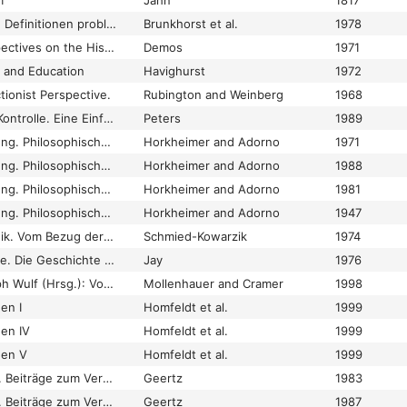
m
Jahn
1817
Deutungsmuster und Definitionen problematischer Lebenssituationen von Jugendlichen. Bericht über eine methodologische Vorstudie zum geplanten Projekt "Subjektive Strukturierung und soziale Organisation von Problemsituationen und deren Lösungsmöglichkeiten bei 14-jährigen Jugendlichen"
Brunkhorst et al.
1978
Developmental Perspectives on the History of Childhood
Demos
1971
 and Education
Havighurst
1972
tionist Perspective.
Rubington and Weinberg
1968
Devianz und soziale Kontrolle. Eine Einführung in die Soziologie abweichenden Verhaltens
Peters
1989
Dialektik der Aufklärung. Philosophische Fragmente
Horkheimer and Adorno
1971
Dialektik der Aufklärung. Philosophische Fragmente
Horkheimer and Adorno
1988
Dialektik der Aufklärung. Philosophische Fragmente
Horkheimer and Adorno
1981
Dialektik der Aufklärung. Philosophische Fragmente
Horkheimer and Adorno
1947
Dialektische Pädagogik. Vom Bezug der Erziehungswissenschaft zur Praxis
Schmied-Kowarzik
1974
Dialektische Phantasie. Die Geschichte der Frankfurter Schule und des Instituts für Sozialforschung 1923–1950
Jay
1976
Dialog. Über Christoph Wulf (Hrsg.): Vom Menschen. Handbuch Historische Anthropologie. Weinheim/Basel: Beltz 1997. 1160 S. Preis: 98,00 DM
Mollenhauer and Cramer
1998
en I
Homfeldt et al.
1999
nen IV
Homfeldt et al.
1999
nen V
Homfeldt et al.
1999
Dichte Beschreibung. Beiträge zum Verstehen kultureller Systeme
Geertz
1983
Dichte Beschreibung. Beiträge zum Verstehen kultureller Systeme
Geertz
1987