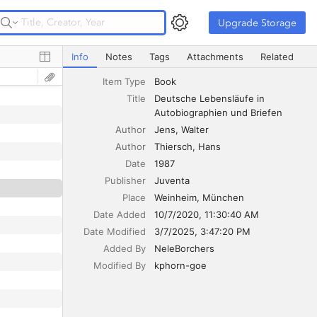
Upgrade Storage
Upgrade Storage
Deutsche Lebensläufe in Autobiographien und Briefen
Info
Notes
Tags
Attachments
Related
Item Type
Book
Title
Deutsche Lebensläufe in 
Autobiographien und Briefen
Author
Jens
Walter
Author
Thiersch
Hans
Date
1987
Publisher
Juventa
Place
Weinheim, München
Date Added
10/7/2020, 11:30:40 AM
Date Modified
3/7/2025, 3:47:20 PM
Added By
NeleBorchers
Modified By
kphorn-goe