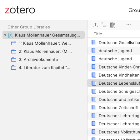
Grou
Site navigation
Web library
Other Group Libraries
Title
Klaus Mollenhauer Gesamtausgabe (KMG)
1: Klaus Mollenhauer: Werke
deutsche jugend
2: Klaus Mollenhauer: (Mit-)herausgegebene und -verfasste Bücher
deutsche jugend
3: Archivdokumente
4: Literatur zum Kapitel "Empfehlungen zum Studium der Geschichte der Familienerziehung" von Ulrich Herrmann (in: Die Familienerziehung)
Deutsches Volksthu