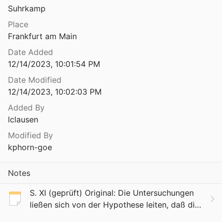
Suhrkamp
Vorschläge für ein erweitertes Jugendhilferecht. Denkschrift der Arbeiterwohlfahrt zur Reform des Jugendwohfahrtsrechtes, des Jugendgerichtsgesetzes und der Vormundschaftsgerichte
fahrt Bundesverband e. V.
1967
Place
Frankfurt am Main
Vorschläge für ein erweitertes Jugendhilferecht. Denkschrift der Arbeiterwohlfahrt zur Reform des Jugendwohfahrtsrechtes, des Jugendgerichtsgesetzes und der Vormundschaftsgerichte. 2. Ausgabe
Date Added
fahrt Bundesverband e. V.
1968
12/14/2023, 10:01:54 PM
Vorschläge für ein erweitertes Jugendhilferecht. Denkschrift der Arbeiterwohlfahrt zur Reform und Vereinheitlichung von Jugendwohfahrtsgesetz und Jugendgerichtgesetz.
Date Modified
fahrt Bundesverband e. V.
1970
12/14/2023, 10:02:03 PM
Vorstufen der Entwicklung zur Kinderpsychiatrie im 19. Jahrhundert. Zur Wertung von Hermann Emminghaus und seiner "Psychischen Störungen des Kindesalters" (1887)
Added By
lclausen
Modified By
kphorn-goe
Notes
1983
S. XI (geprüft) Original: Die Untersuchungen
Fröhlich
ließen sich von der Hypothese leiten, daß die
1997
Anfälligkeit für faschistische Propaganda