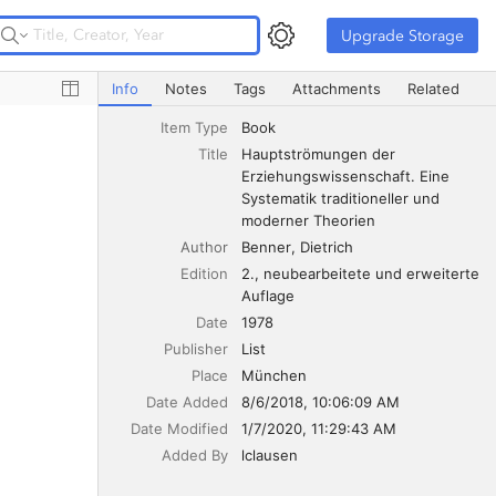
Upgrade Storage
Upgrade Storage
Hauptströmungen der Erziehungswissenschaft. Eine Syst
Info
Notes
Tags
Attachments
Related
Item Type
Book
Title
Hauptströmungen der 
Erziehungswissenschaft. Eine 
Systematik traditioneller und 
moderner Theorien
Author
Benner
Dietrich
Edition
2., neubearbeitete und erweiterte 
Auflage
Date
1978
Publisher
List
Place
München
Date Added
8/6/2018, 10:06:09 AM
Date Modified
1/7/2020, 11:29:43 AM
Added By
lclausen