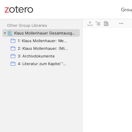
Grou
Site navigation
Web library
Other Group Libraries
Klaus Mollenhauer Gesamtausgabe (KMG)
1: Klaus Mollenhauer: Werke
2: Klaus Mollenhauer: (Mit-)herausgegebene und -verfasste Bücher
3: Archivdokumente
4: Literatur zum Kapitel "Empfehlungen zum Studium der Geschichte der Familienerziehung" von Ulrich Herrmann (in: Die Familienerziehung)